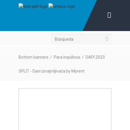
Búsqueda
Bottom banners
/
Para inquilinos
/
DAPI 2023
SPLIT - Dani iznajmljivača by Myrent