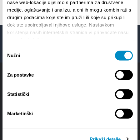
naše web-lokacije dijelimo s partnerima za društvene
medije, oglašavanje i analizu, a oni ih mogu kombinirati s
EVENTOS
drugim podacima koje ste im pružili ili koje su prikupili
dok ste upotrebljavali njihove usluge. Nastavkom
korištenja naših internetskih stranica vi prihvaćate našu
upotrebu kolačića.
Facebook
Twitter
YouTube
Instagram
Odabir
Nužni
pristanka
Za postavke
Statistički
Marketinški
SOBRE SPLIT
GUÍA
Sobre Split
Como llegar
Prikaži detalje