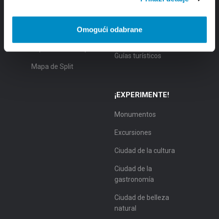
Posición
Alojamiento
Historia
Moverse por Split
Omogući odabrane
Ciudadanos
Agencias de viajes
importantes de Split
Guías turísticos
Mapa de Split
¡EXPERIMENTE!
Monumentos
Excursiones
Ciudad de la cultura
Ciudad de la
gastronomía
Ciudad de belleza
natural