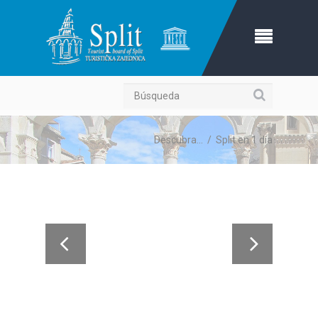
Búsqueda
Descubra...
/
Split en 1 día