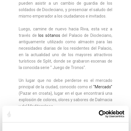
pueden asistir a un cambio de guardia de los
soldados de Diocleciano, y presenciar el saludo del
mismo emperador a los ciudadanos e invitados.
Luego, camine de nuevo hacia Riva, esta vez a
través de
los sótanos
del Palacio de Diocleciano,
antiguamente utilizado como almacén para las
necesidades diarias de los residentes del Palacio,
en la actualidad uno de los mayores atractivos
turísticos de Split, donde se grabaron escenas de
la conocida serie " Juego de Tronos".
Un lugar que no debe perderse es el mercado
principal de la ciudad, conocido como el
"Mercado"
(Pazar en croata), lugar en el que encontrará una
explosión de colores, olores y sabores de Dalmacia
y del Mediterráneo.
Desde el mercado de nuevo, a través de la
Puerta
de Plata
, entre en el Palacio de Diocleciano y por la
calle principal romana, "Decumanus“, vaya hacia la