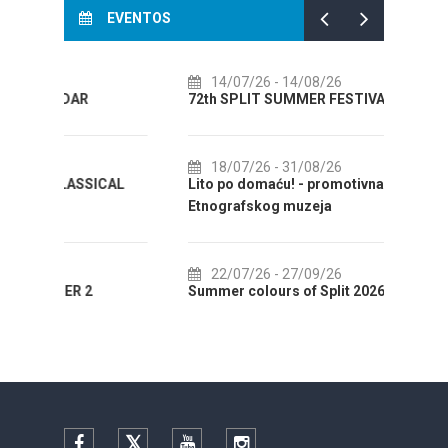
EVENTOS
14/07/26
- 14/08/26
01
72th SPLIT SUMMER FESTIVAL
Cultu
AUGUS
18/07/26
- 31/08/26
CAL
Lito po domaću! - promotivna akcija
01
Etnografskog muzeja
EXHIB
22/07/26
- 27/09/26
01
Summer colours of Split 2026
Summer
Facebook
Twitter
YouTube
Instagram