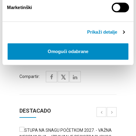
antiguo cementerio judío del siglo XVI.
Marketinški
Para terminar su recorrido puede pasear por la
costa oeste donde se encuentra el Paseo de la
fama del deporte de Split que lleva los nombres de
Prikaži detalje
todos los ganadores de medallas olímpicas. O
puede simplemente sentarse en uno de los cafés
y disfrutar del pasatiempo favorito de los
Omogući odabrane
residentes de Split – tomando un café y viendo la
vida ruidosa alrededor.
Compartir:
DESTACADO