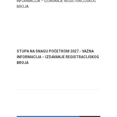
STUPA NA SNAGU POČETKOM 2027.- VAŽNA
WELCO
INFORMACIJA – IZDAVANJE REGISTRACIJSKOG
Your go
BROJA
Dalmat