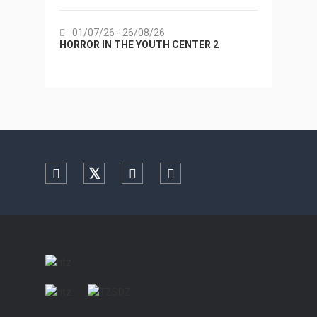
01/07/26
- 26/08/26
22/
HORROR IN THE YOUTH CENTER 2
Summer
Facebook
Twitter
YouTube
Instagram