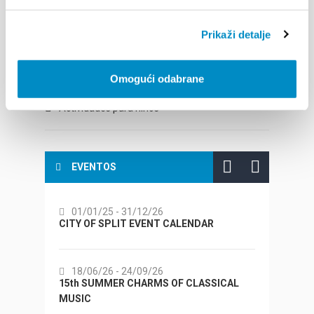
Ciudad de entretenimiento
Prikaži detalje
Wellness y Spa
Shopping
Omogući odabrane
Casinos y máquinas tragaperras
Actividades para niños
EVENTOS
01/01/25
- 31/12/26
14/
CITY OF SPLIT EVENT CALENDAR
72th 
18/06/26
- 24/09/26
18/
15th SUMMER CHARMS OF CLASSICAL
Lito p
MUSIC
Etnog