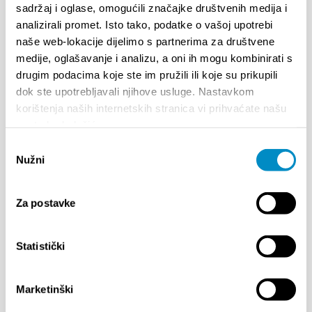
sadržaj i oglase, omogućili značajke društvenih medija i
analizirali promet. Isto tako, podatke o vašoj upotrebi
naše web-lokacije dijelimo s partnerima za društvene
medije, oglašavanje i analizu, a oni ih mogu kombinirati s
<<
1
2
>>
drugim podacima koje ste im pružili ili koje su prikupili
dok ste upotrebljavali njihove usluge. Nastavkom
korištenja naših internetskih stranica vi prihvaćate našu
upotrebu kolačića.
¡EXPERIMENTE!
Odabir
Nužni
pristanka
Monumentos
Rutas ciclistas
Za postavke
Excursiones
Ciudad de la cultura
Statistički
Ciudad de la gastronomía
Ciudad de belleza natural
Marketinški
Ciudad del deporte