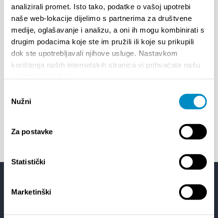
01/01/25
- 31/12/26
14
analizirali promet. Isto tako, podatke o vašoj upotrebi
CITY OF SPLIT EVENT CALENDAR
72th 
naše web-lokacije dijelimo s partnerima za društvene
medije, oglašavanje i analizu, a oni ih mogu kombinirati s
drugim podacima koje ste im pružili ili koje su prikupili
18/06/26
- 24/09/26
18
15th SUMMER CHARMS OF CLASSICAL
Lito p
dok ste upotrebljavali njihove usluge. Nastavkom
MUSIC
Etnog
korištenja naših internetskih stranica vi prihvaćate našu
upotrebu kolačića.
Odabir
01/07/26
- 26/08/26
22
Nužni
pristanka
HORROR IN THE YOUTH CENTER 2
Summer
Za postavke
Statistički
Facebook
Twitter
YouTube
Instagram
Marketinški