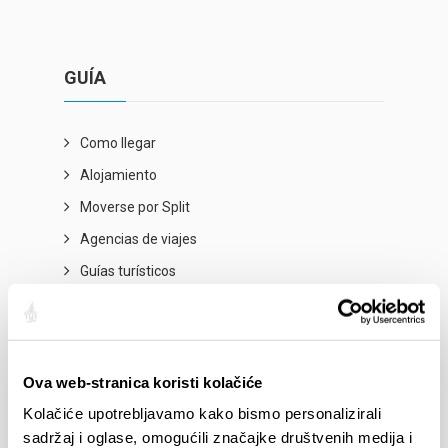
GUÍA
Como llegar
Alojamiento
Moverse por Split
Agencias de viajes
Guías turísticos
Informaciónes útiles
Ova web-stranica koristi kolačiće
EVENTOS
Kolačiće upotrebljavamo kako bismo personalizirali
sadržaj i oglase, omogućili značajke društvenih medija i