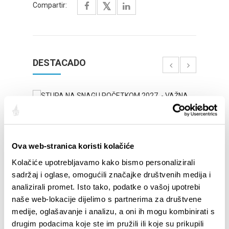
Compartir:
DESTACADO
Ova web-stranica koristi kolačiće
Kolačiće upotrebljavamo kako bismo personalizirali
sadržaj i oglase, omogućili značajke društvenih medija i
analizirali promet. Isto tako, podatke o vašoj upotrebi
naše web-lokacije dijelimo s partnerima za društvene
STUPA NA SNAGU POČETKOM 2027.- VAŽNA
WELCO
medije, oglašavanje i analizu, a oni ih mogu kombinirati s
INFORMACIJA – IZDAVANJE REGISTRACIJSKOG
Your go
drugim podacima koje ste im pružili ili koje su prikupili
BROJA