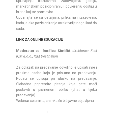
upravljanju troškovima, zadovoljstvu gostiju,
marketinškom pozicioniranju i povjerenju gostiju u
brend koji se promovira.
Upoznajte se sa detaljima, prilikama i izazovima,
kada je eko pozicioniranje atraktivnije nego ikad do
sada.
LINK ZA ONLINE EDUKACIJU
Moderatorica:
Đurđica Šimičić
,
direktorica Feel
IQM d.o.o., IQM Destination
Za dolazak na predavanje dovoljno je upisati ime i
prezime osobe koja je prisutna na predavanju.
Podaci se upisuju pri ulasku na predavanje.
Slobodno pripremite pitanja koja ćete moći
postaviti u pismenom obliku (chat u tijeku
predavanja).
Webinar se snima, snimka će biti javno objavljena.