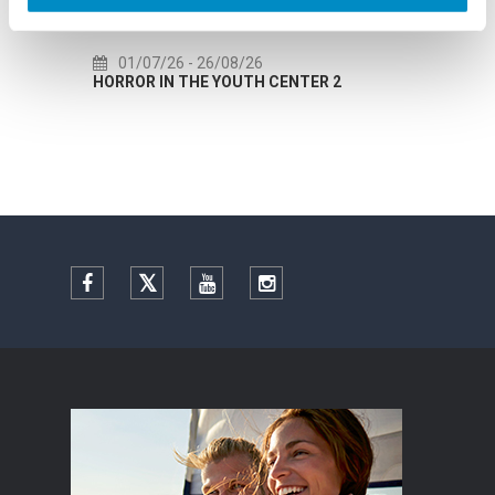
01/07/26
- 26/08/26
22
HORROR IN THE YOUTH CENTER 2
Summer
Facebook
Twitter
YouTube
Instagram