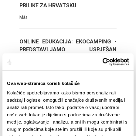
PRILIKE ZA HRVATSKU
Más
ONLINE EDUKACIJA: EKOCAMPING -
PREDSTAVLJAMO USPJEŠAN
PRIMJER PRAKSE
Más
Ova web-stranica koristi kolačiće
Kolačiće upotrebljavamo kako bismo personalizirali
ONLINE EDUKACIJA: NAJBOLJI
sadržaj i oglase, omogućili značajke društvenih medija i
PRIMJERI IZ PRAKSE - DIGITALNIM
analizirali promet. Isto tako, podatke o vašoj upotrebi
MARKETINGOM OSNAŽIMO PRODAJU
naše web-lokacije dijelimo s partnerima za društvene
Más
medije, oglašavanje i analizu, a oni ih mogu kombinirati s
drugim podacima koje ste im pružili ili koje su prikupili