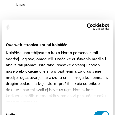
Di più
ADVENT AT MERTOJAK
Di più
Ova web-stranica koristi kolačiće
Kolačiće upotrebljavamo kako bismo personalizirali
ADVENT IN STOBREČ
sadržaj i oglase, omogućili značajke društvenih medija i
analizirali promet. Isto tako, podatke o vašoj upotrebi
Di più
naše web-lokacije dijelimo s partnerima za društvene
medije, oglašavanje i analizu, a oni ih mogu kombinirati s
drugim podacima koje ste im pružili ili koje su prikupili
ADVENT IN OBROV STREET
dok ste upotrebljavali njihove usluge. Nastavkom
korištenja naših internetskih stranica vi prihvaćate našu
Di più
upotrebu kolačića.
Odabir
Nužni