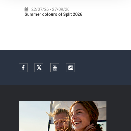
22/07/26
- 27/09/26
01
Summer colours of Split 2026
Summer
Facebook
Twitter
YouTube
Instagram