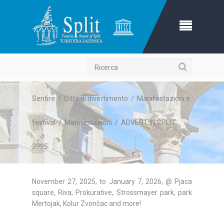
Ricerca
Sentire
/
Città di divertimento
/
Manifestazioni e
festival
/
Manifestazioni
/
ADVENT IN SPLIT
2025
November 27, 2025, to January 7, 2026, @ Pjaca
square, Riva, Prokurative, Strossmayer park, park
Mertojak, Kolur Zvončac and more!