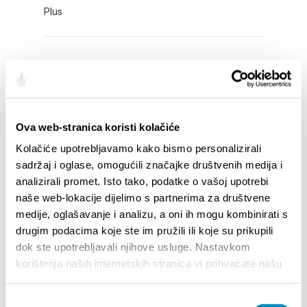
Plus
ADVENT AT MERTOJAK
Plus
Ova web-stranica koristi kolačiće
ADVENT IN STOBREČ
Kolačiće upotrebljavamo kako bismo personalizirali
sadržaj i oglase, omogućili značajke društvenih medija i
Plus
analizirali promet. Isto tako, podatke o vašoj upotrebi
naše web-lokacije dijelimo s partnerima za društvene
medije, oglašavanje i analizu, a oni ih mogu kombinirati s
ADVENT IN OBROV STREET
drugim podacima koje ste im pružili ili koje su prikupili
dok ste upotrebljavali njihove usluge. Nastavkom
Plus
korištenja naših internetskih stranica vi prihvaćate našu
upotrebu kolačića.
Odabir