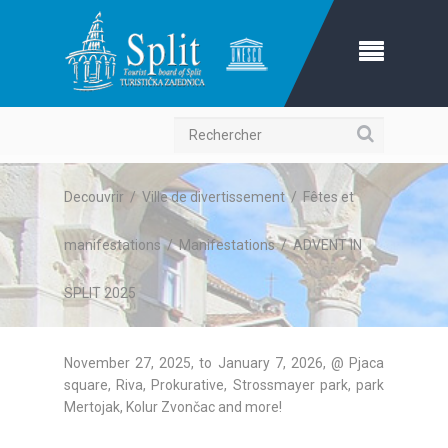
Recherche
Decouvrir
/
Ville de divertissement
/
Fêtes et
manifestations
/
Manifestations
/
ADVENT IN
SPLIT 2025
November 27, 2025, to January 7, 2026, @ Pjaca
square, Riva, Prokurative, Strossmayer park, park
Mertojak, Kolur Zvončac and more!