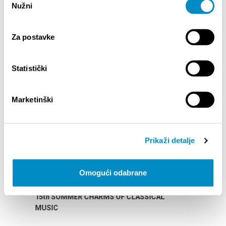
Nužni
<<
1
2
>>
pristanka
Za postavke
FÊTES ET MANIFESTATIONS
Statistički
Marketinški
EVENTS
Prikaži detalje
14/07/26
- 14/08/26
ALENDAR
72th SPLIT SUMMER FESTIVAL
Omogući odabrane
18/07/26
- 31/08/26
F CLASSICAL
Lito po domaću! - promotivna akcija
Etnografskog muzeja