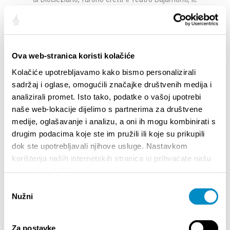
Prokurative, la monumentale Fontana (demolita
nel 1947), la ...
Di più
Ova web-stranica koristi kolačiće
Mappa di Spalato
Kolačiće upotrebljavamo kako bismo personalizirali
Mappa interattiva di Spalato con le informazioni
sadržaj i oglase, omogućili značajke društvenih medija i
più importanti.
Di più
analizirali promet. Isto tako, podatke o vašoj upotrebi
naše web-lokacije dijelimo s partnerima za društvene
medije, oglašavanje i analizu, a oni ih mogu kombinirati s
drugim podacima koje ste im pružili ili koje su prikupili
SPALATO
dok ste upotrebljavali njihove usluge. Nastavkom
korištenja naših internetskih stranica vi prihvaćate našu
Su Spalato
upotrebu kolačića.
Posizione
Odabir
Nužni
pristanka
Storia di Spalato
I famosi Spalatini
Za postavke