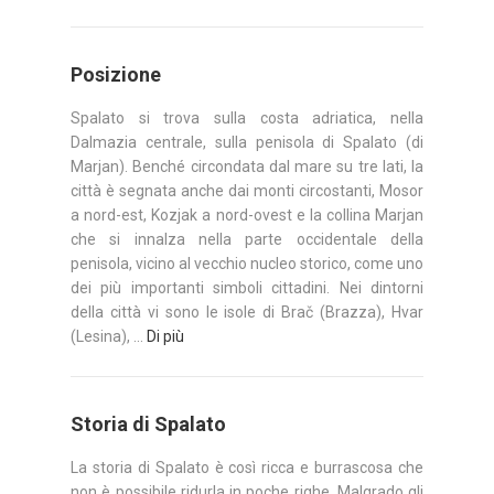
Posizione
Spalato si trova sulla costa adriatica, nella
Dalmazia centrale, sulla penisola di Spalato (di
Marjan). Benché circondata dal mare su tre lati, la
città è segnata anche dai monti circostanti, Mosor
a nord-est, Kozjak a nord-ovest e la collina Marjan
che si innalza nella parte occidentale della
penisola, vicino al vecchio nucleo storico, come uno
dei più importanti simboli cittadini. Nei dintorni
della città vi sono le isole di Brač (Brazza), Hvar
(Lesina), ...
Di più
Storia di Spalato
La storia di Spalato è così ricca e burrascosa che
non è possibile ridurla in poche righe. Malgrado gli