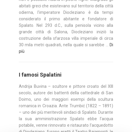
abitati greci che esistevano sul territorio della città
odierna, l'imperatore Diocleziano è da tempi
considerato il primo abitante e fondatore di
Spalato. Nel 293 d.C., sulla penisola vicino alla
grande città di Salona, Diocleziano iniziò la
costruzione della sfarzosa villa imperiale di circa
30 mila metri quadrati, nella quale si sarebbe ...
Di
più
I famosi Spalatini
Andrija Buvina – scultore e pittore croato del XIII
secolo, autore dei battenti della cattedrale di San
Doimo, uno dei maggiori esempi della scultura
romanica in Croazia. Ante Trumbić (1822 – 1891)
– uno dei più meritevoli sindaci di Spalato. Durante
la sua amministrazione Spalato ebbe l’acqua
potabile, venne rinnovato e ristaurato l’acquedotto
di Diocleziano, furono eretti il Teatro Bajamonti, le