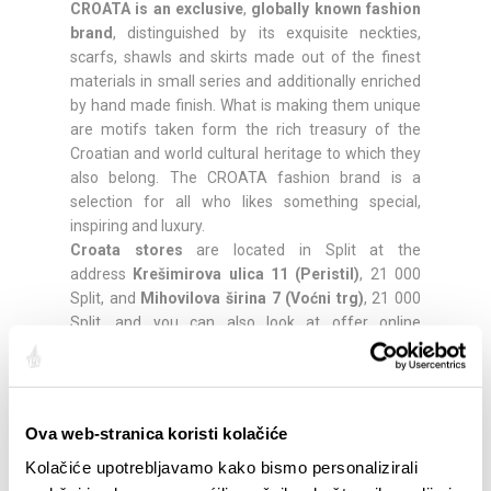
CROATA is an exclusive
,
globally known fashion
brand
, distinguished by its exquisite neckties,
scarfs, shawls and skirts made out of the finest
materials in small series and additionally enriched
by hand made finish. What is making them unique
are motifs taken form the rich treasury of the
Croatian and world cultural heritage to which they
also belong. The CROATA fashion brand is a
selection for all who likes something special,
inspiring and luxury.
Croata stores
are located in Split at the
address
Krešimirova ulica 11 (Peristil)
, 21 000
Split, and
Mihovilova širina 7 (Voćni trg)
, 21 000
Split, and you can also look at offer online
at
www.croata.com
.
Quota:
Ova web-stranica koristi kolačiće
Kolačiće upotrebljavamo kako bismo personalizirali