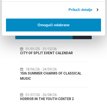
Prikaži detalje
Omogući odabrane
EVENTI
/12/26
14/07/26
- 14/08/26
EVENT CALENDAR
72th SPLIT SUMMER FESTIVAL
/09/26
18/07/26
- 31/08/26
HARMS OF CLASSICAL
Lito po domaću! - promotivna akcija
Etnografskog muzeja
/08/26
22/07/26
- 27/09/26
 YOUTH CENTER 2
Summer colours of Split 2026