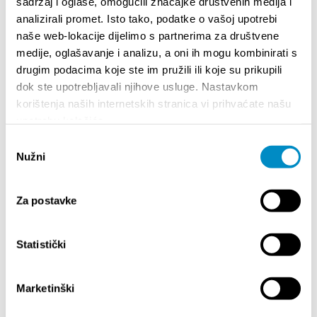
sadržaj i oglase, omogućili značajke društvenih medija i
analizirali promet. Isto tako, podatke o vašoj upotrebi
SALIENTI
naše web-lokacije dijelimo s partnerima za društvene
medije, oglašavanje i analizu, a oni ih mogu kombinirati s
drugim podacima koje ste im pružili ili koje su prikupili
dok ste upotrebljavali njihove usluge. Nastavkom
korištenja naših internetskih stranica vi prihvaćate našu
upotrebu kolačića.
Odabir
Nužni
pristanka
Za postavke
STUPA NA SNAGU POČETKOM 2027.- VAŽNA
WELCO
INFORMACIJA – IZDAVANJE REGISTRACIJSKOG
Statistički
Your go
BROJA
Dalmat
Marketinški