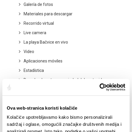
Galería de fotos
Materiales para descargar
Recorrido virtual
Live camera
La playa Bačvice en vivo
Video
Aplicaciones móviles
Estadística
Derecho de autor y propiedad del contenido
EVENTOS
Ova web-stranica koristi kolačiće
Kolačiće upotrebljavamo kako bismo personalizirali
01/01/25
- 31/12/26
14
sadržaj i oglase, omogućili značajke društvenih medija i
CITY OF SPLIT EVENT CALENDAR
72th 
analizirali promet. Isto tako, podatke o vašoj upotrebi