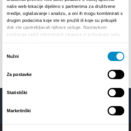
naše web-lokacije dijelimo s partnerima za društvene
medije, oglašavanje i analizu, a oni ih mogu kombinirati s
18/06/26
- 24/09/26
18
drugim podacima koje ste im pružili ili koje su prikupili
15th SUMMER CHARMS OF CLASSICAL
Lito p
dok ste upotrebljavali njihove usluge. Nastavkom
MUSIC
Etnog
korištenja naših internetskih stranica vi prihvaćate našu
upotrebu kolačića.
01/07/26
- 26/08/26
22
Odabir
HORROR IN THE YOUTH CENTER 2
Summer
Nužni
pristanka
Za postavke
Statistički
Facebook
Twitter
YouTube
Instagram
Marketinški