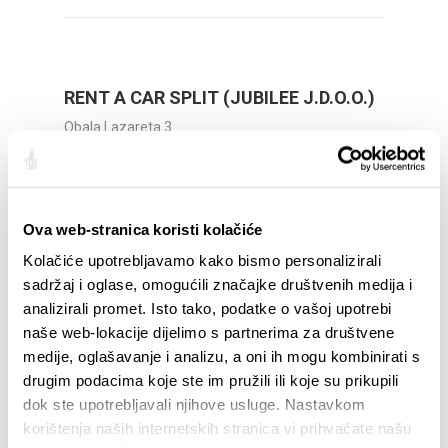
RENT A CAR SPLIT (JUBILEE J.D.O.O.)
Obala Lazareta 3
+385 (0)21 410 034
+385 (0)91 727 3199
booking@car-hire-rental.info
www.rentacar.com.hr
Ova web-stranica koristi kolačiće
Kolačiće upotrebljavamo kako bismo personalizirali
sadržaj i oglase, omogućili značajke društvenih medija i
analizirali promet. Isto tako, podatke o vašoj upotrebi
naše web-lokacije dijelimo s partnerima za društvene
medije, oglašavanje i analizu, a oni ih mogu kombinirati s
drugim podacima koje ste im pružili ili koje su prikupili
dok ste upotrebljavali njihove usluge. Nastavkom
korištenja naših internetskih stranica vi prihvaćate našu