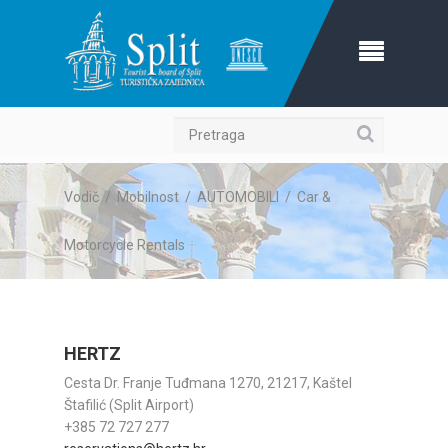
Pretraga
Vodič
/
Mobilnost
/
AUTOMOBILI
/
Car &
Motorcycle Rentals
HERTZ
Cesta Dr. Franje Tuđmana 1270, 21217, Kaštel
Štafilić (Split Airport)
+385 72 727 277