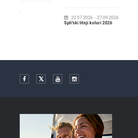
22.07.2026.
- 27.09.2026.
01.
Spli'ski litnji koluri 2026
Ljetna
Facebook
Twitter
YouTube
Instagram