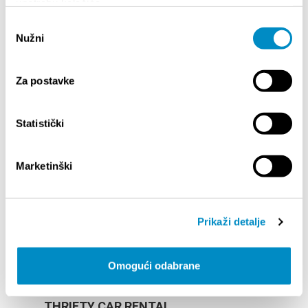
upotrebu kolačića.
Odabir
Nužni
RENT-A-GS
pristanka
Ruđera Boškovića 7 (office no. 64)
+385 (0)91 565 2699
Za postavke
info@rent-a-gs.com
www.rent-a-gs.com
Statistički
Marketinški
Prikaži detalje
Omogući odabrane
THRIFTY CAR RENTAL