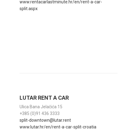
www.rentacarlastminute.hr/en/rent-a-car-
split.aspx
LUTAR RENT A CAR
Ulica Bana Jelačića 15
+385 (0)91 436 3333
split-downtown@lutar.rent
www.lutar.hr/en/rent-a-car-split-croatia