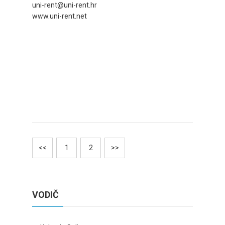
uni-rent@uni-rent.hr
www.uni-rent.net
<<
1
2
>>
VODIČ