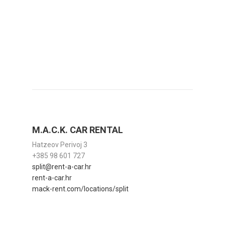
M.A.C.K. CAR RENTAL
Hatzeov Perivoj 3
+385 98 601 727
split@rent-a-car.hr
rent-a-car.hr
mack-rent.com/locations/split