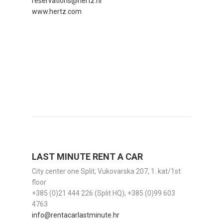
reservations@hertz.hr
www.hertz.com
LAST MINUTE RENT A CAR
City center one Split, Vukovarska 207, 1. kat/1st
floor
+385 (0)21 444 226 (Split HQ); +385 (0)99 603
4763
info@rentacarlastminute.hr