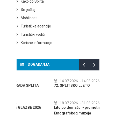
Kako do Splita
Smještaj
Mobilnost
Turističke agencije
Turistički vodiči
Korisne informacije
DOGAĐANJA
14.07.2026.
- 14.08.2026.
01.
LITA
72. SPLITSKO LJETO
Kreat
KOLOV
18.07.2026.
- 31.08.2026.
 2026
Lito po domaću! - promotivna akcija
01.
Etnografskog muzeja
IZLOŽ