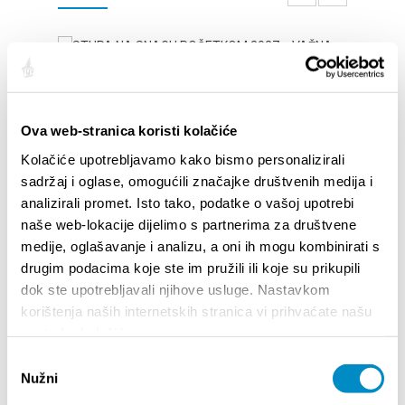
Ova web-stranica koristi kolačiće
Kolačiće upotrebljavamo kako bismo personalizirali
sadržaj i oglase, omogućili značajke društvenih medija i
analizirali promet. Isto tako, podatke o vašoj upotrebi
naše web-lokacije dijelimo s partnerima za društvene
STUPA NA SNAGU POČETKOM 2027. - VAŽNA
WELCO
medije, oglašavanje i analizu, a oni ih mogu kombinirati s
INFORMACIJA – IZDAVANJE REGISTRACIJSKOG
drugim podacima koje ste im pružili ili koje su prikupili
Your go
BROJA
Dalmat
dok ste upotrebljavali njihove usluge. Nastavkom
korištenja naših internetskih stranica vi prihvaćate našu
upotrebu kolačića.
Odabir
Nužni
pristanka