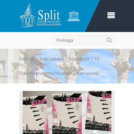
Pretraga
Doživite
/
Grad zabave
/
Događanja
/
12.
Državno prvenstvo Hrvatske u slam poeziji