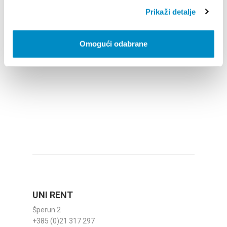
Prikaži detalje
Trumbićeva obala 17
+385 (0)21 398 800
reservation@subrosa.hr
Omogući odabrane
www.subrosa.hr
UNI RENT
Šperun 2
+385 (0)21 317 297