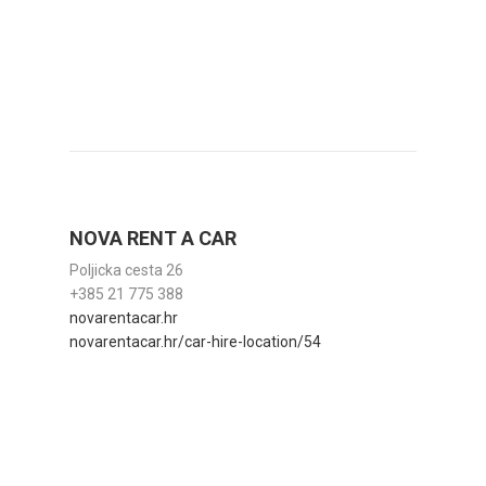
NOVA RENT A CAR
Poljicka cesta 26
+385 21 775 388
novarentacar.hr
novarentacar.hr/car-hire-location/54