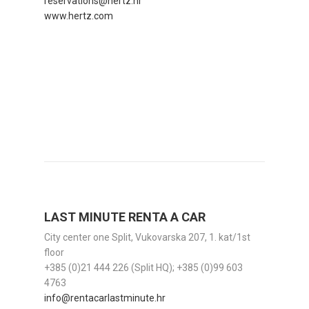
reservations@hertz.hr
www.hertz.com
LAST MINUTE RENTA A CAR
City center one Split, Vukovarska 207, 1. kat/1st
floor
+385 (0)21 444 226 (Split HQ); +385 (0)99 603
4763
info@rentacarlastminute.hr