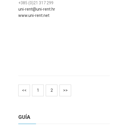
+385 (0)21 317 299
uni-rent@uni-rent.hr
www.uni-rent.net
<<
1
2
>>
GUÍA