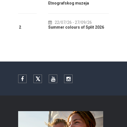
Etnografskog muzeja
EXHIB
22/07/26
- 27/09/26
01
Summer colours of Split 2026
Summer
Facebook
Twitter
YouTube
Instagram