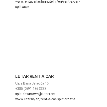
www.rentacarlastminute.hr/en/rent-a-car-
split.aspx
LUTAR RENT A CAR
Ulica Bana Jelačića 15
+385 (0)91 436 3333
split-downtown@lutar.rent
www.lutar.hr/en/rent-a-car-split-croatia