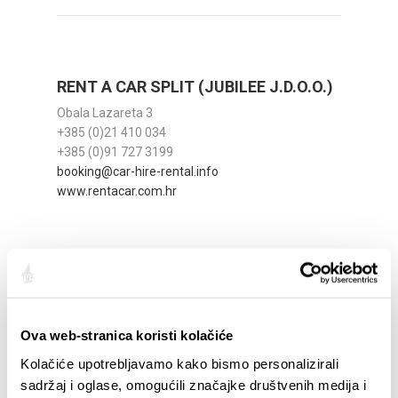
RENT A CAR SPLIT (JUBILEE J.D.O.O.)
Obala Lazareta 3
+385 (0)21 410 034
+385 (0)91 727 3199
booking@car-hire-rental.info
www.rentacar.com.hr
Ova web-stranica koristi kolačiće
Kolačiće upotrebljavamo kako bismo personalizirali
sadržaj i oglase, omogućili značajke društvenih medija i