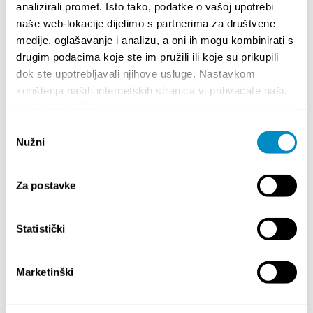
analizirali promet. Isto tako, podatke o vašoj upotrebi
naše web-lokacije dijelimo s partnerima za društvene
RENT-A-GS
medije, oglašavanje i analizu, a oni ih mogu kombinirati s
drugim podacima koje ste im pružili ili koje su prikupili
Ruđera Boškovića 7 (office no. 64)
dok ste upotrebljavali njihove usluge. Nastavkom
+385 (0)91 565 2699
korištenja naših internetskih stranica vi prihvaćate našu
info@rent-a-gs.com
upotrebu kolačića.
www.rent-a-gs.com
Odabir
Nužni
pristanka
Za postavke
Statistički
Marketinški
THRIFTY CAR RENTAL