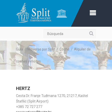
Búsqueda
Guía
/
Moverse por Split
/
Coche
/
Alquiler de
coches y motos
HERTZ
Cesta Dr. Franje Tuđmana 1270, 21217, Kaštel
Štafilić (Split Airport)
+385 72 727 277