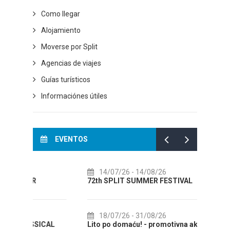
Como llegar
Alojamiento
Moverse por Split
Agencias de viajes
Guías turísticos
Informaciónes útiles
EVENTOS
14/07/26
- 14/08/26
01
72th SPLIT SUMMER FESTIVAL
Cultu
AUGUS
18/07/26
- 31/08/26
CAL
Lito po domaću! - promotivna akcija
01