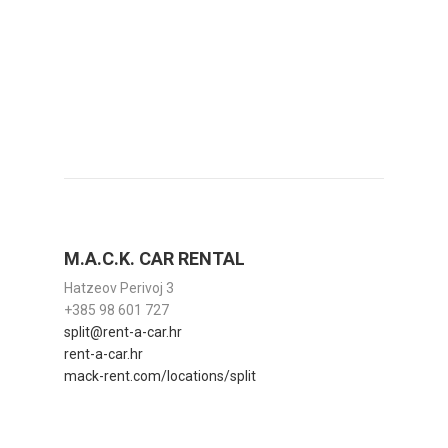
M.A.C.K. CAR RENTAL
Hatzeov Perivoj 3
+385 98 601 727
split@rent-a-car.hr
rent-a-car.hr
mack-rent.com/locations/split