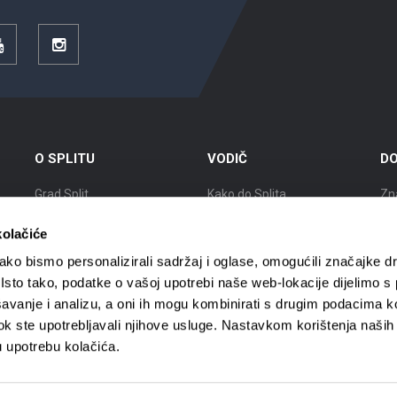
YouTube
Instagram
O SPLITU
VODIČ
DO
Grad Split
Kako do Splita
Zn
Položaj
Smještaj
Izl
kolačiće
Kratka povijest
Mobilnost
Gr
ko bismo personalizirali sadržaj i oglase, omogućili značajke d
. Isto tako, podatke o vašoj upotrebi naše web-lokacije dijelimo s
Znameniti Splićani
Turističke agencije
Gr
avanje i analizu, a oni ih mogu kombinirati s drugim podacima k
i dok ste upotrebljavali njihove usluge. Nastavkom korištenja naših
Interaktivna karta Splita
Turistički vodiči
Gra
u upotrebu kolačića.