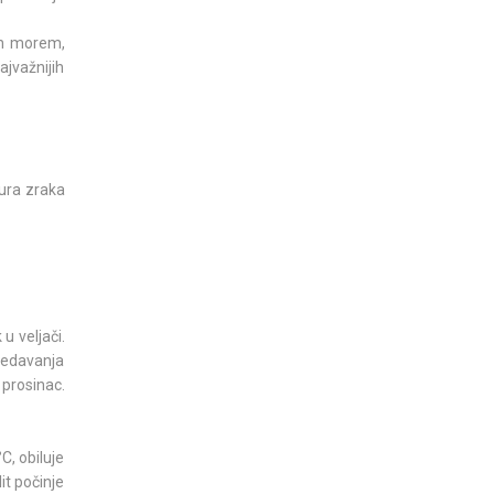
žen morem,
jvažnijih
tura zraka
u veljači.
ledavanja
 prosinac.
C, obiluje
it počinje