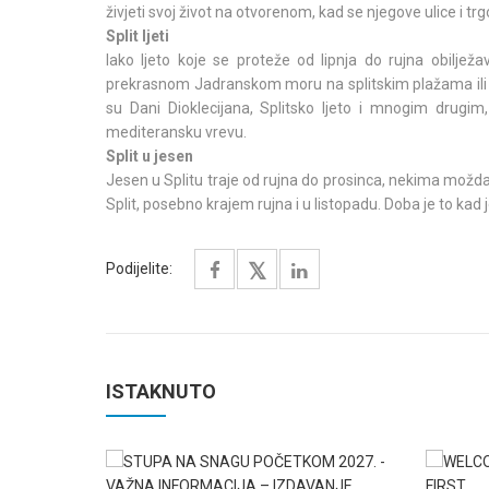
živjeti svoj život na otvorenom, kad se njegove ulice i trg
Split ljeti
Iako ljeto koje se proteže od lipnja do rujna obilje
prekrasnom Jadranskom moru na splitskim plažama ili 
su Dani Dioklecijana, Splitsko ljeto i mnogim drugim
mediteransku vrevu.
Split u jesen
Jesen u Splitu traje od rujna do prosinca, nekima možda 
Split, posebno krajem rujna i u listopadu. Doba je to kad
Podijelite:
ISTAKNUTO