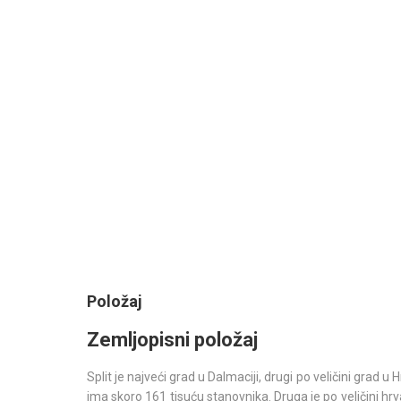
Položaj
Zemljopisni položaj
Split je najveći grad u Dalmaciji, drugi po veličini gra
ima skoro 161 tisuću stanovnika. Druga je po veličini hrv