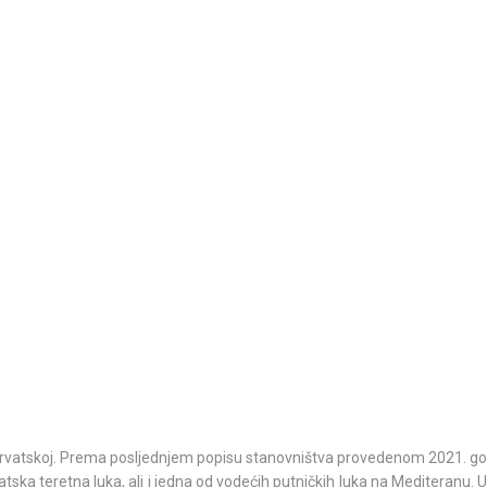
d u Hrvatskoj. Prema posljednjem popisu stanovništva provedenom 2021. go
atska teretna luka, ali i jedna od vodećih putničkih luka na Mediteranu. 