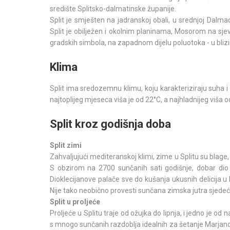
središte Splitsko-dalmatinske županije.
Split je smješten na jadranskoj obali, u srednjoj Dalm
Split je obilježen i okolnim planinama, Mosorom na sj
gradskih simbola, na zapadnom dijelu poluotoka - u blizini
Klima
Split ima sredozemnu klimu, koju karakteriziraju suha i
najtoplijeg mjeseca viša je od 22°C, a najhladnijeg viša o
Split kroz godišnja doba
Split zimi
Zahvaljujući mediteranskoj klimi, zime u Splitu su blage, t
S obzirom na 2700 sunčanih sati godišnje, dobar dio
Dioklecijanove palače sve do kušanja ukusnih delicija u 
Nije tako neobično provesti sunčana zimska jutra sjedeć
Split u proljeće
Proljeće u Splitu traje od ožujka do lipnja, i jedno je od 
s mnogo sunčanih razdoblja idealnih za šetanje Marjanom