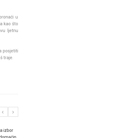
pronaći u
a kao što
vu ljetnu
 posjetiti
š traje.