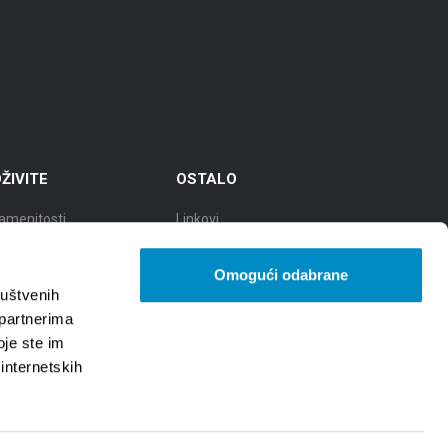
ŽIVITE
OSTALO
amenitosti
Linkovi
eti
TZGS
Omogući odabrane
ad kulture
Cookie policy
ruštvenih
 partnerima
ad gastronomije
Zaštita osobnih podataka -
oje ste im
GDPR
 internetskih
d prirodnih ljepota