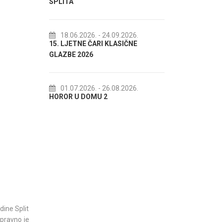
SPLITA
18.07.2026.
- 31.08.
Lito po domaću! - pro
18.06.2026.
- 24.09.2026.
15. LJETNE ČARI KLASIČNE
akcija Etnografskog 
GLAZBE 2026
22.07.2026.
- 27.09.
Spli'ski litnji koluri 20
01.07.2026.
- 26.08.2026.
HOROR U DOMU 2
dine Split
Upravno je