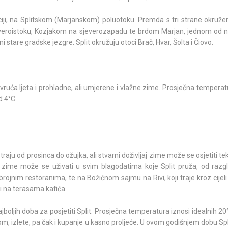
aciji, na Splitskom (Marjanskom) poluotoku. Premda s tri strane okru
everoistoku, Kozjakom na sjeverozapadu te brdom Marjan, jednom od na
 stare gradske jezgre. Split okružuju otoci Brač, Hvar, Šolta i Čiovo.
 vruća ljeta i prohladne, ali umjerene i vlažne zime. Prosječna tempera
d 4°C.
raju od prosinca do ožujka, ali stvarni doživljaj zime može se osjetiti tek 
 zime može se uživati u svim blagodatima koje Split pruža, od razg
brojnim restoranima, te na Božićnom sajmu na Rivi, koji traje kroz cijeli
i na terasama kafića.
najboljih doba za posjetiti Split. Prosječna temperatura iznosi idealnih 20°
, izlete, pa čak i kupanje u kasno proljeće. U ovom godišnjem dobu Spl