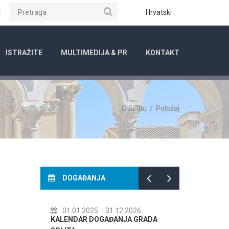
Pretraga
ube
Instagram
Hrvatski
ISTRAŽITE
MULTIMEDIJA & PR
KONTAKT
O Splitu
/
Položaj
DOGAĐANJA
01.01.2025.
- 31.12.2026.
14.07.2026.
- 14.08.
KALENDAR DOGAĐANJA GRADA
72. SPLITSKO LJETO