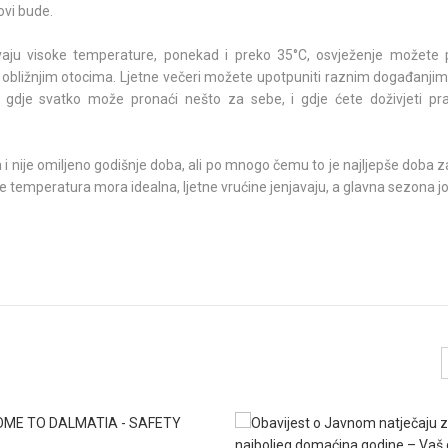
ovi bude.
žavaju visoke temperature, ponekad i preko 35°C, osvježenje možete 
obližnjim otocima. Ljetne večeri možete upotpuniti raznim događanjim
, gdje svatko može pronaći nešto za sebe, i gdje ćete doživjeti pra
i nije omiljeno godišnje doba, ali po mnogo čemu to je najljepše doba za
 je temperatura mora idealna, ljetne vrućine jenjavaju, a glavna sezona jo