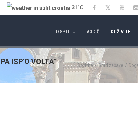
31°C
Twitter
Facebook
YouT
O SPLITU
VODIČ
DOŽIVITE
APA ISP'O VOLTA"
Doživite
/
Grad zabave
/
Dog
01.01.2025.
- 31
KALENDAR DOGAĐ