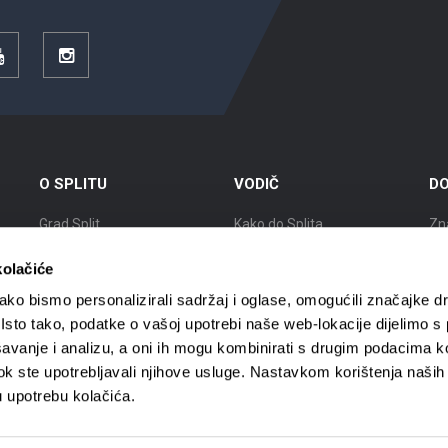
YouTube
Instagram
O SPLITU
VODIČ
DO
Grad Split
Kako do Splita
Zn
Položaj
Smještaj
Izl
kolačiće
Kratka povijest
Mobilnost
Gr
ko bismo personalizirali sadržaj i oglase, omogućili značajke d
. Isto tako, podatke o vašoj upotrebi naše web-lokacije dijelimo s
Znameniti Splićani
Turističke agencije
Gr
avanje i analizu, a oni ih mogu kombinirati s drugim podacima k
i dok ste upotrebljavali njihove usluge. Nastavkom korištenja naših
Interaktivna karta Splita
Turistički vodiči
Gra
u upotrebu kolačića.