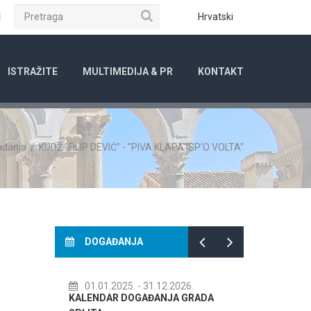
Pretraga
ube
Instagram
Hrvatski
ISTRAŽITE
MULTIMEDIJA & PR
KONTAKT
ađanja
/
KUDŽ "FILIP DEVIĆ" - "PIVA KLAPA ISP'O VOLTA"
DOGAĐANJA
.12.2026.
14.07.2026.
- 14.08.2026.
ANJA GRADA
72. SPLITSKO LJETO
Kre