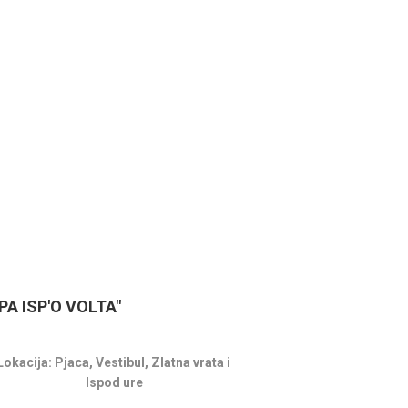
SPLITA
18.06.2026.
- 24
15. LJETNE ČARI 
GLAZBE 2026
01.07.2026.
- 26
HOROR U DOMU 2
APA ISP'O VOLTA"
Lokacija: Pjaca, Vestibul, Zlatna vrata i
Ispod ure