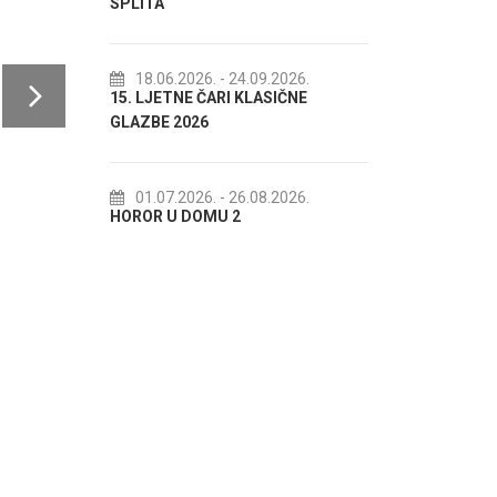
U K
18.07.2026.
- 31.08.2026.
Lito po domaću! - promotivna
.09.2026.
KLASIČNE
akcija Etnografskog muzeja
IZL
22.07.2026.
- 27.09.2026.
Spli'ski litnji koluri 2026
Lje
.08.2026.
(Čio