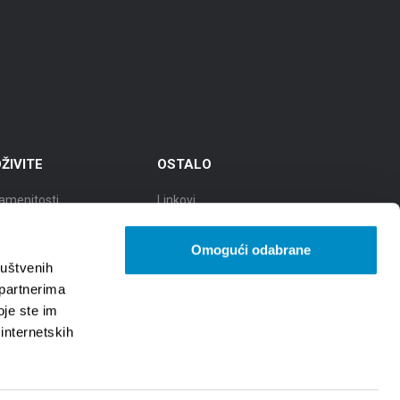
ŽIVITE
OSTALO
amenitosti
Linkovi
eti
TZGS
Omogući odabrane
ad kulture
Cookie policy
ruštvenih
 partnerima
ad gastronomije
Zaštita osobnih podataka -
oje ste im
GDPR
 internetskih
d prirodnih ljepota