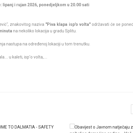
: lipanj i rujan 2026, ponedjeljkom u 20.00 sati
ević"
, znakovitog naziva
"Piva klapa isp'o volta"
održavati će se poned
 minuta
na nekoliko lokacija u gradu Splitu.
nja nastupa na određenoj lokaciji u tom trenutku.
.. u kaleti, isp'o volta,....