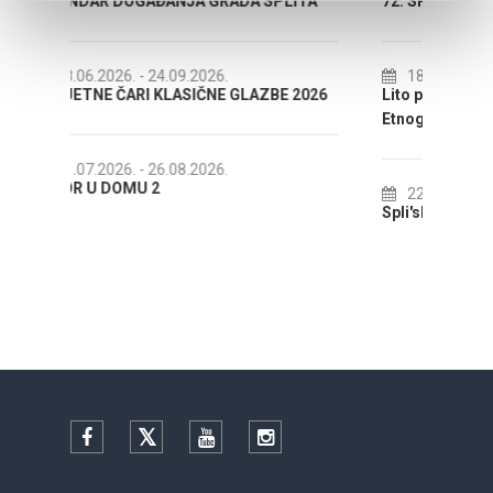
ADA SPLITA
72. SPLITSKO LJETO
18.07.2026.
- 31.08.2026.
 GLAZBE 2026
Lito po domaću! - promotivna akcija
Etnografskog muzeja
22.07.2026.
- 27.09.2026.
Spli'ski litnji koluri 2026
Facebook
Twitter
YouTube
Instagram