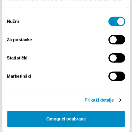
upotrebu kolačića.
Odabir
VODIČ
Nužni
pristanka
Kako do Splita
Za postavke
Smještaj
Mobilnost
Statistički
Turističke agencije
Turistički vodiči
Marketinški
Korisne informacije
Prikaži detalje
DOGAĐANJA
Omogući odabrane
14.07.2026.
- 14.08.2026.