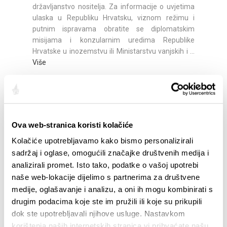
državljanstvo nositelja. Za informacije o uvjetima
ulaska u Republiku Hrvatsku, viznom režimu i
putnim ispravama obratite se diplomatskim
misijama i konzularnim uredima Republike
Hrvatske u inozemstvu ili Ministarstvu vanjskih i ...
Više
Institucije
Ovdje možete naći informacije o počasnim
Ova web-stranica koristi kolačiće
konzulatima, bankama, mjenjačnicama, pošti,
Kolačiće upotrebljavamo kako bismo personalizirali
knjižnicama i hitnim službama.
Više
sadržaj i oglase, omogućili značajke društvenih medija i
analizirali promet. Isto tako, podatke o vašoj upotrebi
naše web-lokacije dijelimo s partnerima za društvene
Ostalo
medije, oglašavanje i analizu, a oni ih mogu kombinirati s
drugim podacima koje ste im pružili ili koje su prikupili
Informacije o internet caffe barovima, praonicama
dok ste upotrebljavali njihove usluge. Nastavkom
rublja možete potražiti ovdje.
Više
korištenja naših internetskih stranica vi prihvaćate našu