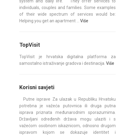
system and daily life. They offer services to
individuals, couples and families. Some examples
of their wide spectrum of services would be:
Helping you get an apartment ...
Više
TopVisit
TopVisit je hrvatska digitalna platforma za
samostalno istraživanje gradova i destinacija.
Više
Korisni savjeti
Putne isprave Za ulazak u Republiku Hrvatsku
potrebna je važeća putovnica ili druga putna
isprava priznata međunarodnim sporazumima.
Državljani određenih država mogu ulaziti i s
važećom osobnom iskaznicom, odnosno drugom
ispravom kojom se dokazuje identitet i