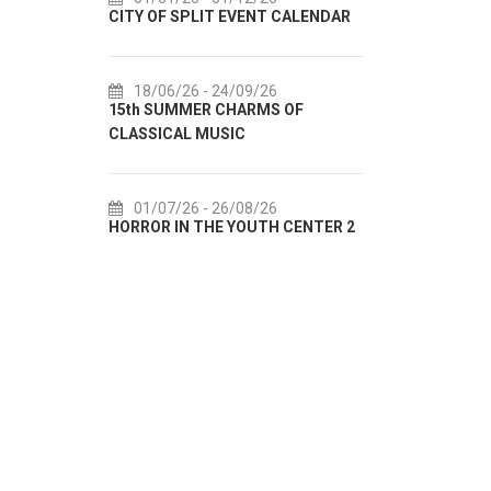
CITY OF SPLIT EVENT CALENDAR
72th SPLI
18/06/26
- 24/09/26
18/07/2
15th SUMMER CHARMS OF
Lito po do
CLASSICAL MUSIC
akcija Etn
01/07/26
- 26/08/26
22/07/2
HORROR IN THE YOUTH CENTER 2
Summer col