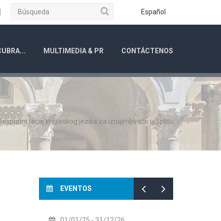
Búsqueda
ube
Instagram
Español
UBRA...
MULTIMEDIA & PR
CONTÁCTENOS
Besplatni tečaj engleskog jezika za iznajmljivače u Splitu
EVENTOS
01/01/25
- 31/12/26
14/07/2