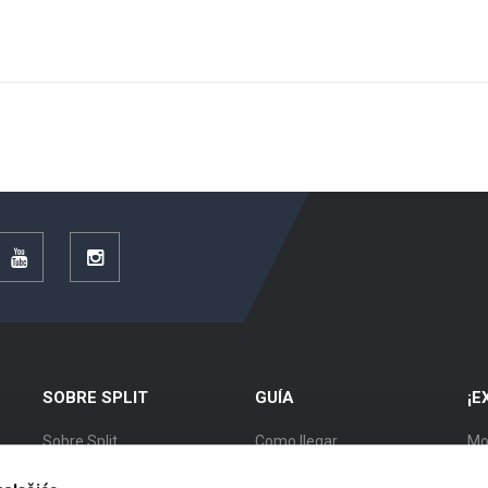
r
YouTube
Instagram
SOBRE SPLIT
GUÍA
¡E
Sobre Split
Como llegar
Mo
Posición
Alojamiento
Ex