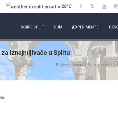
28°C
Twitter
Facebook
YouT
SOBRE SPLIT
GUÍA
¡EXPERIMENTE!
DESC
za iznajmljivače u Splitu
Bottom banners
/
Para inquilinos
/