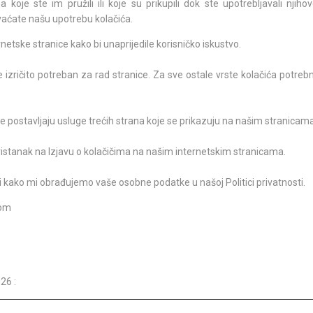
oje ste im pružili ili koje su prikupili dok ste upotrebljavali njiho
hvaćate našu upotrebu kolačića.
18/06/26
- 24/09/26
15th SUMMER CHARMS O
netske stranice kako bi unaprijedile korisničko iskustvo.
CLASSICAL MUSIC
izričito potreban za rad stranice. Za sve ostale vrste kolačića potre
01/07/26
- 26/08/26
HORROR IN THE YOUTH C
iće postavljaju usluge trećih strana koje se prikazuju na našim stranicama
pristanak na Izjavu o kolačičima na našim internetskim stranicama.
i kako mi obrađujemo vaše osobne podatke u našoj Politici privatnosti.
com
26 :