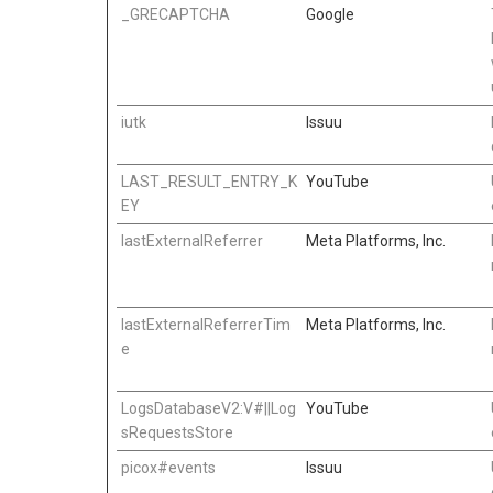
_GRECAPTCHA
Google
iutk
Issuu
LAST_RESULT_ENTRY_K
YouTube
EY
lastExternalReferrer
Meta Platforms, Inc.
lastExternalReferrerTim
Meta Platforms, Inc.
e
LogsDatabaseV2:V#||Log
YouTube
sRequestsStore
picox#events
Issuu