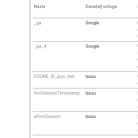
Naziv
Davatelj usluga
_ga
Google
_ga_#
Google
COOKIE_ID_pico_lsid
Issuu
firstSessionTimestamp
Issuu
isFirstSession
Issuu