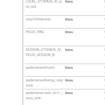
LOCAL_STORAGE_ID_pi
Issuu
co_lsid
orionV3#identity
Issuu
PICOX_PING
Issuu
SESSION_STORAGE_ID_
Issuu
PICOX_SESSION_ID
spidersense#event
Issuu
spidersense#setup_resp
Issuu
onse
spidersense:user_id:v1_i
Issuu
ssuu_web