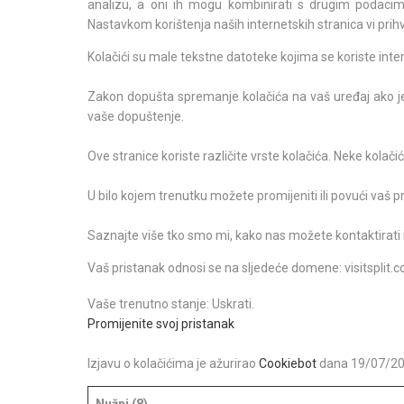
analizu, a oni ih mogu kombinirati s drugim podacima k
Nastavkom korištenja naših internetskih stranica vi pri
Kolačići su male tekstne datoteke kojima se koriste inter
Zakon dopušta spremanje kolačića na vaš uređaj ako je 
vaše dopuštenje.
Ove stranice koriste različite vrste kolačića. Neke kolač
U bilo kojem trenutku možete promijeniti ili povući vaš 
Saznajte više tko smo mi, kako nas možete kontaktirati 
Vaš pristanak odnosi se na sljedeće domene: visitsplit.
Vaše trenutno stanje: Uskrati.
Promijenite svoj ​​pristanak
Izjavu o kolačićima je ažurirao
Cookiebot
dana 19/07/20