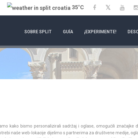
35°C
Twitter
Facebook
YouT
SOBRE SPLIT
GUÍA
¡EXPERIMENTE!
DESC
01/01/25
- 31/12/26
vamo kako bismo personalizirali sadržaj i oglase, omogućili značajke 
CITY OF SPLIT EVENT CA
upotrebi naše web-lokacije dijelimo s partnerima za društvene medije, ogl