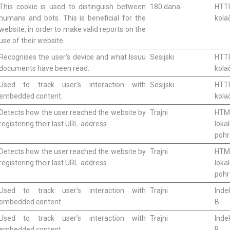
This cookie is used to distinguish between
180 dana
HTT
humans and bots. This is beneficial for the
kola
website, in order to make valid reports on the
use of their website.
Recognises the user's device and what Issuu
Sesijski
HTT
documents have been read.
kola
Used to track user’s interaction with
Sesijski
HTT
embedded content.
kola
Detects how the user reached the website by
Trajni
HTM
registering their last URL-address.
loka
poh
Detects how the user reached the website by
Trajni
HTM
registering their last URL-address.
loka
poh
Used to track user’s interaction with
Trajni
Inde
embedded content.
B
Used to track user’s interaction with
Trajni
Inde
embedded content.
B