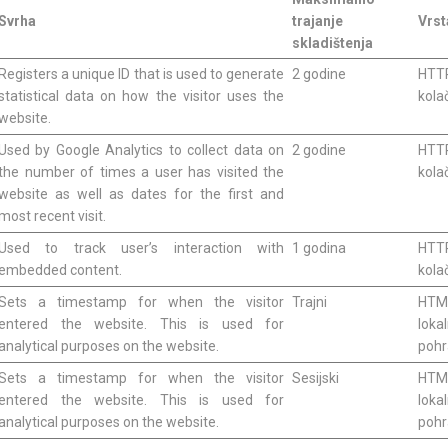
Svrha
trajanje
Vrst
skladištenja
Registers a unique ID that is used to generate
2 godine
HTT
statistical data on how the visitor uses the
kola
website.
Used by Google Analytics to collect data on
2 godine
HTT
the number of times a user has visited the
kola
website as well as dates for the first and
most recent visit.
Used to track user’s interaction with
1 godina
HTT
embedded content.
kola
Sets a timestamp for when the visitor
Trajni
HTM
entered the website. This is used for
loka
analytical purposes on the website.
poh
Sets a timestamp for when the visitor
Sesijski
HTM
entered the website. This is used for
loka
analytical purposes on the website.
poh