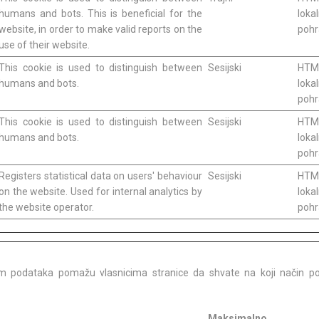
humans and bots. This is beneficial for the
loka
website, in order to make valid reports on the
poh
use of their website.
This cookie is used to distinguish between
Sesijski
HTM
humans and bots.
loka
poh
This cookie is used to distinguish between
Sesijski
HTM
humans and bots.
loka
poh
Registers statistical data on users' behaviour
Sesijski
HTM
on the website. Used for internal analytics by
loka
the website operator.
poh
jem podataka pomažu vlasnicima stranice da shvate na koji način posj
Maksimalno