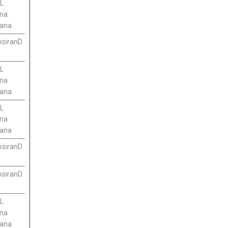
L
lna
rana
ksiranD
L
lna
rana
L
lna
rana
ksiranD
ksiranD
L
lna
rana