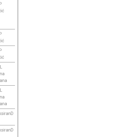
P
čić
P
čić
P
čić
L
lna
rana
L
lna
rana
ksiranD
ksiranD