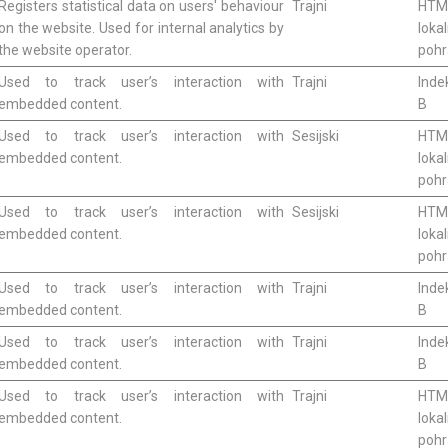
Registers statistical data on users' behaviour
Trajni
HTM
on the website. Used for internal analytics by
loka
the website operator.
poh
Used to track user’s interaction with
Trajni
Inde
embedded content.
B
Used to track user’s interaction with
Sesijski
HTM
embedded content.
loka
poh
Used to track user’s interaction with
Sesijski
HTM
embedded content.
loka
poh
Used to track user’s interaction with
Trajni
Inde
embedded content.
B
Used to track user’s interaction with
Trajni
Inde
embedded content.
B
Used to track user’s interaction with
Trajni
HTM
embedded content.
loka
poh