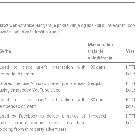
ja kroz web-stranice.Namjera je prikazivanje oglasa koji su relevantni o
davače i oglašivače trećih strana.
Maksimalno
Svrha
trajanje
Vrst
skladištenja
Used to track user’s interaction with
180 dana
HTT
embedded content.
kola
Stores the user's video player preferences
Sesijski
HTT
using embedded YouTube video
kola
Used to track user’s interaction with
180 dana
HTT
embedded content.
kola
Used by Facebook to deliver a series of
3 mjeseci
HTT
advertisement products such as real time
kola
bidding from third party advertisers.