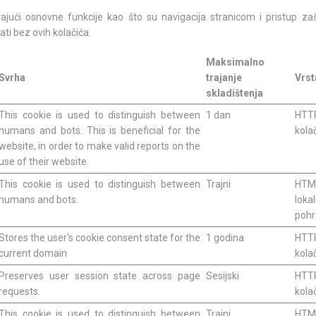
ajući osnovne funkcije kao što su navigacija stranicom i pristup za
ti bez ovih kolačića.
Maksimalno
Svrha
trajanje
Vrst
skladištenja
This cookie is used to distinguish between
1 dan
HTT
humans and bots. This is beneficial for the
kola
website, in order to make valid reports on the
use of their website.
This cookie is used to distinguish between
Trajni
HTM
humans and bots.
loka
poh
Stores the user's cookie consent state for the
1 godina
HTT
current domain
kola
Preserves user session state across page
Sesijski
HTT
requests.
kola
This cookie is used to distinguish between
Trajni
HTM