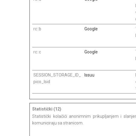
rc::b
Google
rc::c
Google
SESSION_STORAGE_ID_
Issuu
pico_lsid
Statistički (12)
Statistički kolačići anonimnim prikupljanjem i slan
komuniciraju sa stranicom.