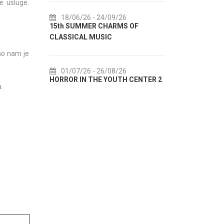
ve usluge.
18/07/26
- 31/08/26
F
Lito po domaću! - promotivna
01/08/2
akcija Etnografskog muzeja
EXHIBITIO
bno nam je
22/07/26
- 27/09/26
01/08/2
ENTER 2
Summer colours of Split 2026
Summer Even
.