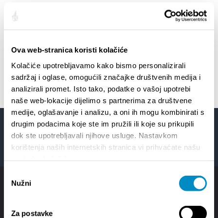
OPĆ I ZAHTJEV ZA OSTVARIVANJE PRAVA
Ova web-stranica koristi kolačiće
ISPITANIKA [.PDF] 544.5KB
Kolačiće upotrebljavamo kako bismo personalizirali
sadržaj i oglase, omogućili značajke društvenih medija i
analizirali promet. Isto tako, podatke o vašoj upotrebi
naše web-lokacije dijelimo s partnerima za društvene
medije, oglašavanje i analizu, a oni ih mogu kombinirati s
drugim podacima koje ste im pružili ili koje su prikupili
dok ste upotrebljavali njihove usluge. Nastavkom
Facebook
Twitter
YouTube
Instagram
korištenja naših internetskih stranica vi prihvaćate našu
upotrebu kolačića.
Odabir
Nužni
pristanka
Za postavke