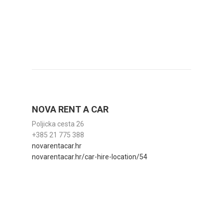
NOVA RENT A CAR
Poljicka cesta 26
+385 21 775 388
novarentacar.hr
novarentacar.hr/car-hire-location/54