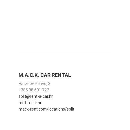
M.A.C.K. CAR RENTAL
Hatzeov Perivoj 3
+385 98 601 727
split@rent-a-car.hr
rent-a-car.hr
mack-rent.com/locations/split