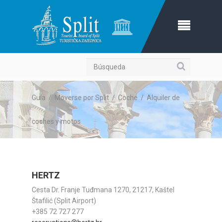
Búsqueda
Guía
/
Moverse por Split
/
Coche
/
Alquiler de
coches y motos
HERTZ
Cesta Dr. Franje Tuđmana 1270, 21217, Kaštel
Štafilić (Split Airport)
+385 72 727 277