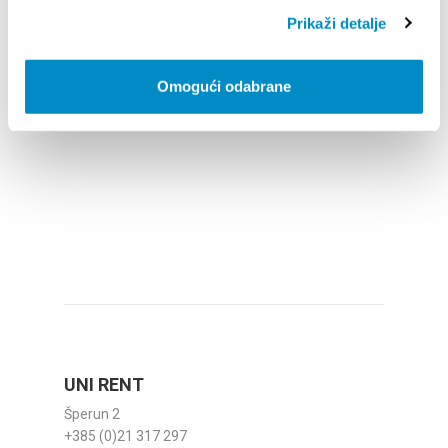
Prikaži detalje
Trumbićeva obala 17
+385 (0)21 398 800
reservation@subrosa.hr
Omogući odabrane
www.subrosa.hr
UNI RENT
Šperun 2
+385 (0)21 317 297