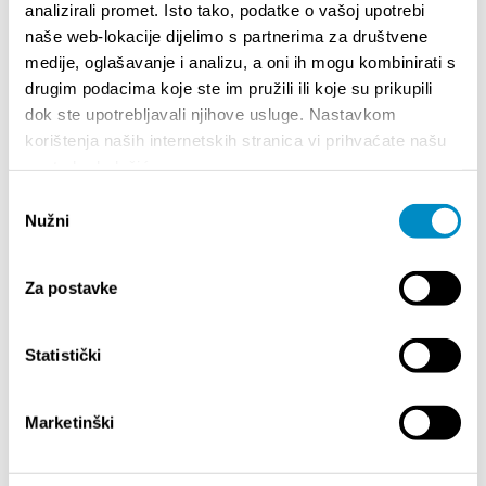
analizirali promet. Isto tako, podatke o vašoj upotrebi
naše web-lokacije dijelimo s partnerima za društvene
RENT-A-GS
medije, oglašavanje i analizu, a oni ih mogu kombinirati s
drugim podacima koje ste im pružili ili koje su prikupili
Ruđera Boškovića 7 (office no. 64)
dok ste upotrebljavali njihove usluge. Nastavkom
+385 (0)91 565 2699
korištenja naših internetskih stranica vi prihvaćate našu
info@rent-a-gs.com
upotrebu kolačića.
www.rent-a-gs.com
Odabir
Nužni
pristanka
Za postavke
Statistički
Marketinški
THRIFTY CAR RENTAL