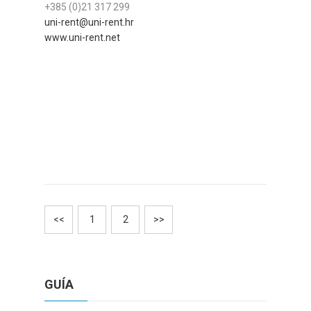
+385 (0)21 317 299
uni-rent@uni-rent.hr
www.uni-rent.net
<<
1
2
>>
GUÍA