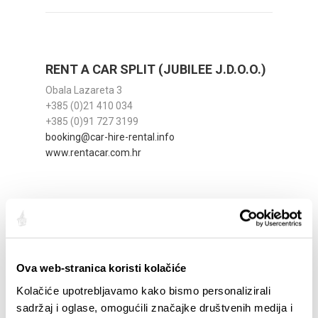
RENT A CAR SPLIT (JUBILEE J.D.O.O.)
Obala Lazareta 3
+385 (0)21 410 034
+385 (0)91 727 3199
booking@car-hire-rental.info
www.rentacar.com.hr
Ova web-stranica koristi kolačiće
Kolačiće upotrebljavamo kako bismo personalizirali
sadržaj i oglase, omogućili značajke društvenih medija i