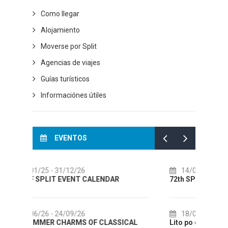
Como llegar
Alojamiento
Moverse por Split
Agencias de viajes
Guías turísticos
Informaciónes útiles
EVENTOS
14/07/26
- 14/08/26
0
72th SPLIT SUMMER FESTIVAL
Cult
AUGU
18/07/26
- 31/08/26
ICAL
Lito po domaću! - promotivna akcija
0