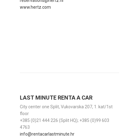
reservations@hertz.hr
www.hertz.com
LAST MINUTE RENTA A CAR
City center one Split, Vukovarska 207, 1. kat/1st
floor
+385 (0)21 444 226 (Split HQ); +385 (0)99 603
4763
info@rentacarlastminute.hr