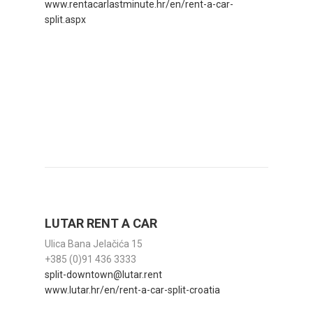
www.rentacarlastminute.hr/en/rent-a-car-
split.aspx
LUTAR RENT A CAR
Ulica Bana Jelačića 15
+385 (0)91 436 3333
split-downtown@lutar.rent
www.lutar.hr/en/rent-a-car-split-croatia