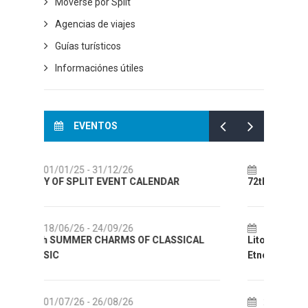
Moverse por Split
Agencias de viajes
Guías turísticos
Informaciónes útiles
EVENTOS
14/07/26
- 14/08/26
0
72th SPLIT SUMMER FESTIVAL
Cult
AUG
18/07/26
- 31/08/26
ICAL
Lito po domaću! - promotivna akcija
0
Etnografskog muzeja
EXHI
22/07/26
- 27/09/26
0