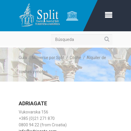
Búsqueda
Guía
/
Moverse por Split
/
Coche
/
Alquiler de
coches y motos
ADRIAGATE
Vukovarska 156
+385 (0)21 271 870
0800 94 22 (from Croatia)