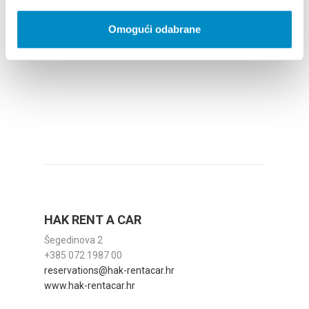
info@flarent.hr
www.split-cityexcursions.com
Omogući odabrane
HAK RENT A CAR
Šegedinova 2
+385 072 1987 00
reservations@hak-rentacar.hr
www.hak-rentacar.hr