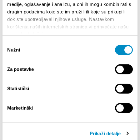
Poljicka Cesta 26
medije, oglašavanje i analizu, a oni ih mogu kombinirati s
+385 99 382 4783
drugim podacima koje ste im pružili ili koje su prikupili
www.enterprise.com/en/home.html
dok ste upotrebljavali njihove usluge. Nastavkom
www.enterprise.com/en/car-rental-
korištenja naših internetskih stranica vi prihvaćate našu
locations/hr/split.html
upotrebu kolačića.
Odabir
Nužni
pristanka
Za postavke
Statistički
Marketinški
FLA RENT
Obala kneza Domagoja 1
Prikaži detalje
+385 (0)98 321 0498