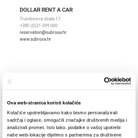
DOLLAR RENT A CAR
Trumbićeva obala 17
+385 (0)21 399 000
reservation@subrosa.hr
www.subrosa.hr
Ova web-stranica koristi kolačiće
Kolačiće upotrebljavamo kako bismo personalizirali
sadržaj i oglase, omogućili značajke društvenih medija i
analizirali promet. Isto tako, podatke o vašoj upotrebi
ENTERPRISE RENT A CAR
naše web-lokacije dijelimo s partnerima za društvene