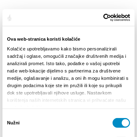
STUPA NA SNAGU POČETKOM 2027.- VAŽNA
WELCO
INFORMACIJA – IZDAVANJE REGISTRACIJSKOG
Your go
Ova web-stranica koristi kolačiće
BROJA
Dalmat
Kolačiće upotrebljavamo kako bismo personalizirali
sadržaj i oglase, omogućili značajke društvenih medija i
analizirali promet. Isto tako, podatke o vašoj upotrebi
naše web-lokacije dijelimo s partnerima za društvene
medije, oglašavanje i analizu, a oni ih mogu kombinirati s
drugim podacima koje ste im pružili ili koje su prikupili
dok ste upotrebljavali njihove usluge. Nastavkom
korištenja naših internetskih stranica vi prihvaćate našu
upotrebu kolačića.
EVENTOS
Odabir
Nužni
pristanka
01/01/25
- 31/12/26
14/0
CITY OF SPLIT EVENT CALENDAR
72th SP