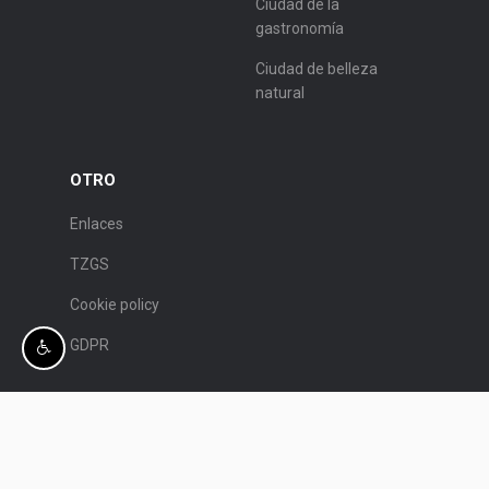
Ciudad de la
gastronomía
Ciudad de belleza
natural
OTRO
Enlaces
TZGS
Cookie policy
GDPR
© Patronato de Turismo de Split.
Programación:
Nove vibracije