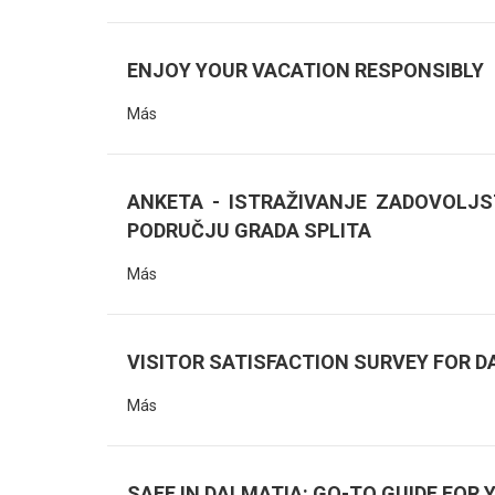
ENJOY YOUR VACATION RESPONSIBLY
Más
ANKETA - ISTRAŽIVANJE ZADOVOLJ
PODRUČJU GRADA SPLITA
Más
VISITOR SATISFACTION SURVEY FOR DA
Más
SAFE IN DALMATIA: GO-TO GUIDE FOR 