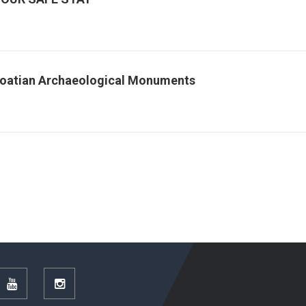
roatian Archaeological Monuments
r
YouTube
Instagram