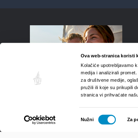
Ova web-stranica koristi 
Kolačiće upotrebljavamo ka
medija i analizirali promet
za društvene medije, oglaš
pružili ili koje su prikupil
stranica vi prihvaćate naš
Odabir
Nužni
Za p
pristanka