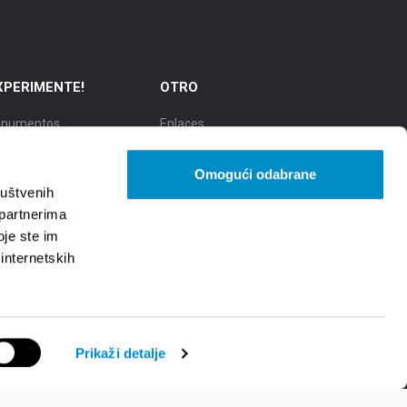
XPERIMENTE!
OTRO
numentos
Enlaces
cursiones
TZGS
Omogući odabrane
dad de la cultura
Cookie policy
ruštvenih
 partnerima
udad de la gastronomía
GDPR
oje ste im
 internetskih
udad de belleza natural
Prikaži detalje