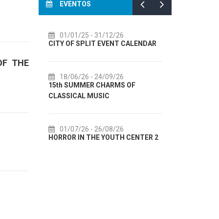
EVENTOS
01/01/25
- 31/12/26
14/07/26
CITY OF SPLIT EVENT CALENDAR
72th SPLIT
OF THE
18/06/26
- 24/09/26
18/07/26
15th SUMMER CHARMS OF
Lito po dom
CLASSICAL MUSIC
akcija Etno
01/07/26
- 26/08/26
22/07/26
HORROR IN THE YOUTH CENTER 2
Summer colo