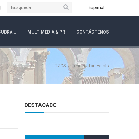
Búsqueda
ube
Instagram
Español
UBRA...
MULTIMEDIA & PR
CONTÁCTENOS
TZGS
/
Tenders for events
DESTACADO