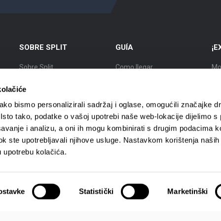
SOBRE SPLIT
GUÍA
¡E
Sobre Split
Como llegar
Mo
Posición
Alojamiento
Ex
kolačiće
Historia
Moverse por Split
Ciu
ko bismo personalizirali sadržaj i oglase, omogućili značajke d
. Isto tako, podatke o vašoj upotrebi naše web-lokacije dijelimo s
Ciudadanos importantes de
Agencias de viajes
Ci
avanje i analizu, a oni ih mogu kombinirati s drugim podacima k
Split
i dok ste upotrebljavali njihove usluge. Nastavkom korištenja naših
Guías turísticos
Ci
Mapa de Split
u upotrebu kolačića.
ostavke
Statistički
Marketinški