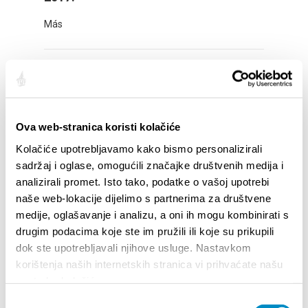
Más
<<
1
2
>>
Ova web-stranica koristi kolačiće
TENDERS FOR EVENTS
Kolačiće upotrebljavamo kako bismo personalizirali
sadržaj i oglase, omogućili značajke društvenih medija i
analizirali promet. Isto tako, podatke o vašoj upotrebi
naše web-lokacije dijelimo s partnerima za društvene
medije, oglašavanje i analizu, a oni ih mogu kombinirati s
EVENTOS
drugim podacima koje ste im pružili ili koje su prikupili
dok ste upotrebljavali njihove usluge. Nastavkom
korištenja naših internetskih stranica vi prihvaćate našu
01/01/25
- 31/12/26
14
upotrebu kolačića.
CITY OF SPLIT EVENT CALENDAR
72th 
Odabir