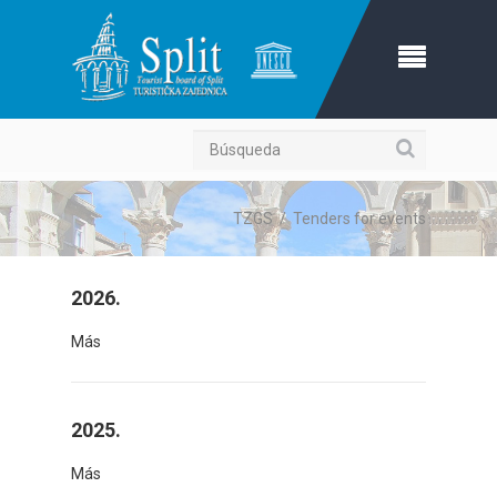
Búsqueda
TZGS
/
Tenders for events
2026.
Más
2025.
Más