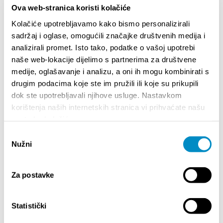
Ova web-stranica koristi kolačiće
Plus
Kolačiće upotrebljavamo kako bismo personalizirali
sadržaj i oglase, omogućili značajke društvenih medija i
analizirali promet. Isto tako, podatke o vašoj upotrebi
naše web-lokacije dijelimo s partnerima za društvene
<<
1
2
>>
medije, oglašavanje i analizu, a oni ih mogu kombinirati s
drugim podacima koje ste im pružili ili koje su prikupili
dok ste upotrebljavali njihove usluge. Nastavkom
TENDERS FOR EVENTS
korištenja naših internetskih stranica vi prihvaćate našu
upotrebu kolačića.
Odabir
Nužni
pristanka
EVENTS
Za postavke
01/01/25
- 31/12/26
14/
Statistički
CITY OF SPLIT EVENT CALENDAR
72th S