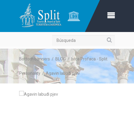
Búsqueda
Bottom banners
/
BLOG
/
Ivica Profaca - Split
Personality
/
Agavin labuđi pjev