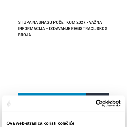
STUPA NA SNAGU POČETKOM 2027.- VAŽNA
WELCO
INFORMACIJA – IZDAVANJE REGISTRACIJSKOG
Your go
BROJA
Dalmat
EVENTOS
01/01/25
- 31/12/26
14
CITY OF SPLIT EVENT CALENDAR
72th 
Ova web-stranica koristi kolačiće