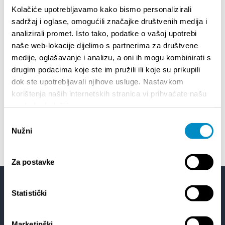
Kolačiće upotrebljavamo kako bismo personalizirali
sadržaj i oglase, omogućili značajke društvenih medija i
18/06/26
- 24/09/26
18
analizirali promet. Isto tako, podatke o vašoj upotrebi
15th SUMMER CHARMS OF CLASSICAL
Lito p
MUSIC
Etnog
naše web-lokacije dijelimo s partnerima za društvene
medije, oglašavanje i analizu, a oni ih mogu kombinirati s
drugim podacima koje ste im pružili ili koje su prikupili
01/07/26
- 26/08/26
22
dok ste upotrebljavali njihove usluge. Nastavkom
HORROR IN THE YOUTH CENTER 2
Summer
korištenja naših internetskih stranica vi prihvaćate našu
upotrebu kolačića.
Odabir
Nužni
pristanka
Za postavke
Statistički
Facebook
Twitter
YouTube
Instagram
Marketinški