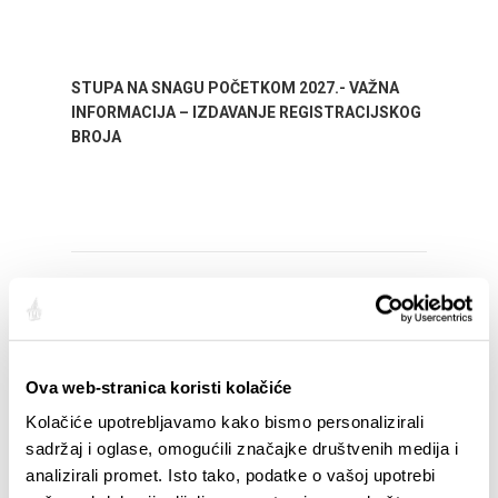
STUPA NA SNAGU POČETKOM 2027.- VAŽNA
WELCO
INFORMACIJA – IZDAVANJE REGISTRACIJSKOG
Your go
BROJA
Dalmat
Ova web-stranica koristi kolačiće
EVENTOS
Kolačiće upotrebljavamo kako bismo personalizirali
sadržaj i oglase, omogućili značajke društvenih medija i
01/01/25
- 31/12/26
14/
analizirali promet. Isto tako, podatke o vašoj upotrebi
CITY OF SPLIT EVENT CALENDAR
72th S