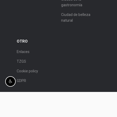
gastronomía
Ciudad de belleza
natural
OTRO
Enlaces
TZGS
Cookie policy
GDPR
© Patronato de Turismo de Split.
Programación:
Nove vibracije