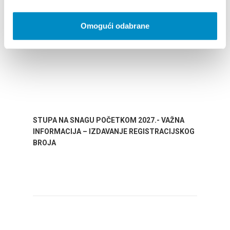
Omogući odabrane
STUPA NA SNAGU POČETKOM 2027.- VAŽNA
WELCO
INFORMACIJA – IZDAVANJE REGISTRACIJSKOG
Your go
BROJA
Dalmat