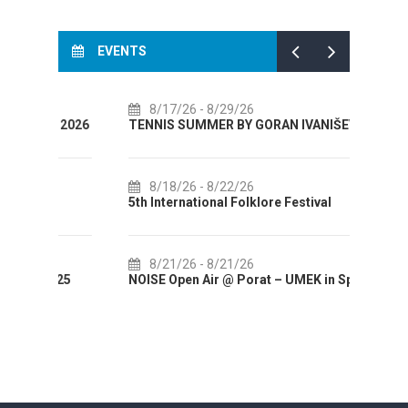
EVENTS
8/17/26
- 8/29/26
8/
L 2026
TENNIS SUMMER BY GORAN IVANIŠEVIĆ
VIBRE
GALLE
8/18/26
- 8/22/26
5th International Folklore Festival
8/
STORI
8/21/26
- 8/21/26
025
NOISE Open Air @ Porat – UMEK in Split
8/
The 3r
Vuco –