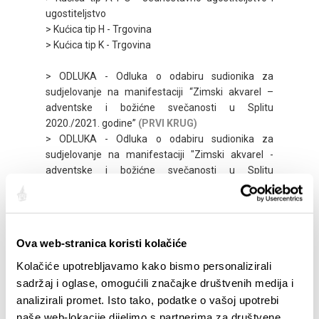
ugostiteljstvo
> Kućica tip H - Trgovina
> Kućica tip K - Trgovina
> ODLUKA - Odluka o odabiru sudionika za
sudjelovanje na manifestaciji “Zimski akvarel –
adventske i božićne svečanosti u Splitu
2020./2021. godine”
(PRVI KRUG)
> ODLUKA - Odluka o odabiru sudionika za
sudjelovanje na manifestaciji "Zimski akvarel -
adventske i božićne svečanosti u Splitu
2020./2021. godine
(DRUGI KRUG)
POTPORE ZA TURISTIČKE
MANIFESTACIJE
Ova web-stranica koristi kolačiće
2020.
> OBAVIJEST: Odluka o dodjeli potpora iz
Kolačiće upotrebljavamo kako bismo personalizirali
programa „Potpore za turističke manifestacije u
sadržaj i oglase, omogućili značajke društvenih medija i
2020. godini“
analizirali promet. Isto tako, podatke o vašoj upotrebi
> Javni poziv za kandidiranje manifestacija za
naše web-lokacije dijelimo s partnerima za društvene