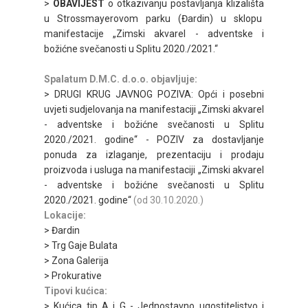
>
OBAVIJEST
o otkazivanju postavljanja klizališta
u Strossmayerovom parku (Đardin) u sklopu
manifestacije „Zimski akvarel - adventske i
božićne svečanosti u Splitu 2020./2021.“
Spalatum D.M.C. d.o.o. objavljuje:
> DRUGI KRUG JAVNOG POZIVA: Opći i posebni
uvjeti sudjelovanja na manifestaciji „Zimski akvarel
- adventske i božićne svečanosti u Splitu
2020./2021. godine“ - POZIV za dostavljanje
ponuda za izlaganje, prezentaciju i prodaju
proizvoda i usluga na manifestaciji „Zimski akvarel
- adventske i božićne svečanosti u Splitu
2020./2021. godine“
(od 30.10.2020.)
Lokacije:
> Đardin
> Trg Gaje Bulata
> Zona Galerija
> Prokurative
Tipovi kućica:
> Kućica tip A i G - Jednostavno ugostiteljstvo i