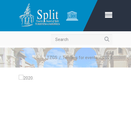
Search
TZGS
/
Tenders for events
/
2020