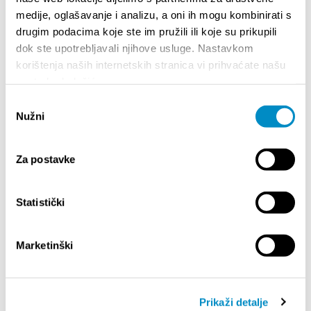
dodjelu potpora iz programa „Potpore za turističke
medije, oglašavanje i analizu, a oni ih mogu kombinirati s
manifestacije“
(.pdf) | (
.docx
)
drugim podacima koje ste im pružili ili koje su prikupili
> Obrazac za završno opisno izvješće
(.pdf)
dok ste upotrebljavali njihove usluge. Nastavkom
| (
.docx
)
korištenja naših internetskih stranica vi prihvaćate našu
-
ROK ZA PRIJAVU JE DO 17.02.2020.
upotrebu kolačića.
KARNEVAL 2020
Odabir
> Obavijest o odabiru organizatora manifestacije
Nužni
pristanka
„Splitski karneval 2020“
> Javni poziv - Karneval 2020
Za postavke
Share:
Statistički
Marketinški
HIGHLIGHTS
Prikaži detalje