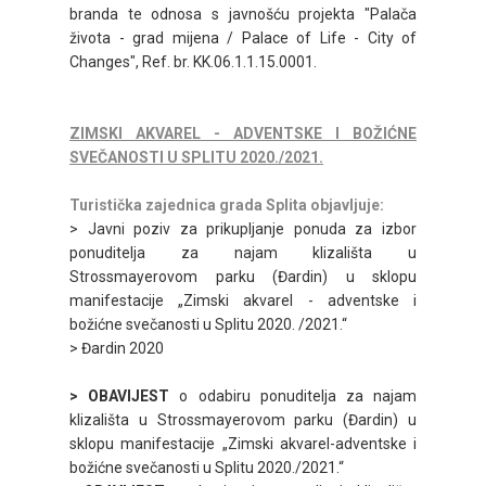
branda te odnosa s javnošću projekta "Palača
života - grad mijena / Palace of Life - City of
Changes", Ref. br. KK.06.1.1.15.0001.
ZIMSKI AKVAREL - ADVENTSKE I BOŽIĆNE
SVEČANOSTI U SPLITU 2020./2021.
Turistička zajednica grada Splita objavljuje:
> Javni poziv za prikupljanje ponuda za izbor
ponuditelja za najam klizališta u
Strossmayerovom parku (Đardin) u sklopu
manifestacije „Zimski akvarel - adventske i
božićne svečanosti u Splitu 2020. /2021.“
> Đardin 2020
> OBAVIJEST
o odabiru ponuditelja za najam
klizališta u Strossmayerovom parku (Đardin) u
sklopu manifestacije „Zimski akvarel-adventske i
božićne svečanosti u Splitu 2020./2021.“