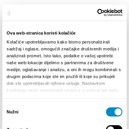
HIGHLIGHTS
Ova web-stranica koristi kolačiće
Kolačiće upotrebljavamo kako bismo personalizirali
sadržaj i oglase, omogućili značajke društvenih medija i
analizirali promet. Isto tako, podatke o vašoj upotrebi
naše web-lokacije dijelimo s partnerima za društvene
medije, oglašavanje i analizu, a oni ih mogu kombinirati s
drugim podacima koje ste im pružili ili koje su prikupili
dok ste upotrebljavali njihove usluge. Nastavkom
korištenja naših internetskih stranica vi prihvaćate našu
upotrebu kolačića.
Odabir
STUPA NA SNAGU POČETKOM 2027.- VAŽNA
WELCO
Nužni
INFORMACIJA – IZDAVANJE REGISTRACIJSKOG
pristanka
Your go
BROJA
Dalmat