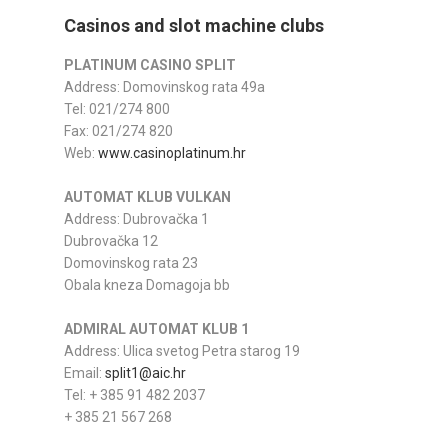
Casinos and slot machine clubs
PLATINUM CASINO SPLIT
Address: Domovinskog rata 49a
Tel: 021/274 ­800
Fax: 021/274 ­820
Web:
www.casinoplatinum.hr
AUTOMAT KLUB VULKAN
Address: Dubrovačka 1
Dubrovačka 12
Domovinskog rata 23
Obala kneza Domagoja bb
ADMIRAL AUTOMAT KLUB 1
Address: Ulica svetog Petra starog 19
E­mail:
split1@aic.hr
Tel: + 385 91 482 2037
+ 385 21 567 268