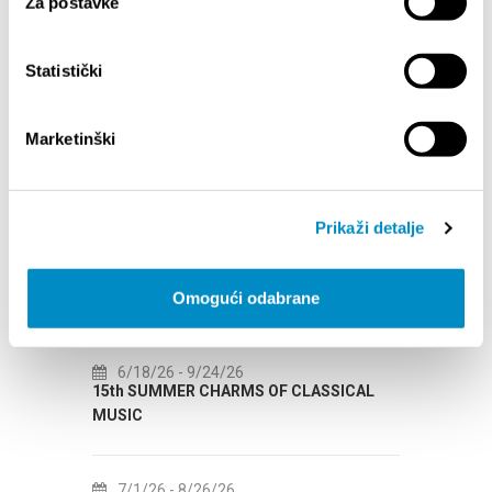
Za postavke
Statistički
Marketinški
EVENTS
Prikaži detalje
1/1/25
- 12/31/26
7/
Omogući odabrane
CITY OF SPLIT EVENT CALENDAR
72th 
6/18/26
- 9/24/26
7/
15th SUMMER CHARMS OF CLASSICAL
Lito p
MUSIC
Etnog
7/1/26
- 8/26/26
7/