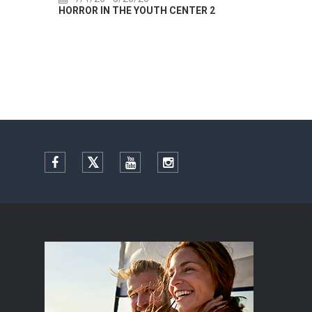
HORROR IN THE YOUTH CENTER 2
Summer
Facebook
Twitter
YouTube
Instagram