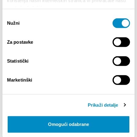
korištenja naših internetskih stranica vi prihvaćate našu
Timberlake
upotrebu kolačića.
Meet Play Type
– Jeppe Pendrup i Philip
Odabir
Fussing - Na Cyan Festivalu s veseljem
Nužni
predstavljamo dvojac iz Play Type Foundry,
pristanka
studija sa sjedištem u Kopenhagenu koji
redefinira što tipografija može biti. Zajedno,
Za postavke
Jeppe i Philip donose duh Play Typea u Split
ovog listopada — gdje tipografija nije samo skup
slova, već izraz osobnosti, identiteta i mašte.
Statistički
Swiss Typefaces
- Dizajnerska kuća
specijalizirana za tipografiju, poznata po
avangardnom pristupu i fontovima koji se ističu
Marketinški
estetskom kvalitetom i tehničkom preciznošću.
Svaki segment njihova rada — od oblikovanja
slova do imenovanja, pakiranja, licenciranja i
određivanja cijena — odražava njihov inovativni
Prikaži detalje
duh.
Omogući odabrane
Sve informacije dostupne su na poveznici: