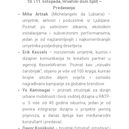
10. i 11. listopada, Hrvatski dom Split —
Predavanja:
Miha Artnak
(Michelangelo da Lubiana) –
umjetnik, aktivist i poduzetnik iz Ljubljane.
Poznat po satiričnim slikama, ekološkim
instalacijama i subverzivnim performansima,
jedan je od najzanimljivijih i najkomentiranijih
umjetnika posljednjeg desetljeća.
Erik Kessels
– nizozemski umjetnik, kustos i
dizajner komunikacija te kreativni partner u
agenciji KesselsKramer. Poznat kao „vizualni
čarobnjak“, objavio je više od 100 knjiga, kurirao
brojne izložbe diljem svijeta i osmislio
nagrađivane kampanje za globalne brendove.
Yo Kaminagai
– priznati stručnjak za dizajn
urbane mobilnosti i bivši voditelj dizajna u RATP-
u. S više od 40 godina iskustva, jedan je od
pionira integracije dizajna u projekte javnog
prijevoza, a danas djeluje kao međunarodni
konzultant i predavač.
Davor Konjikušić
– hrvatski fotograf, istraživač i