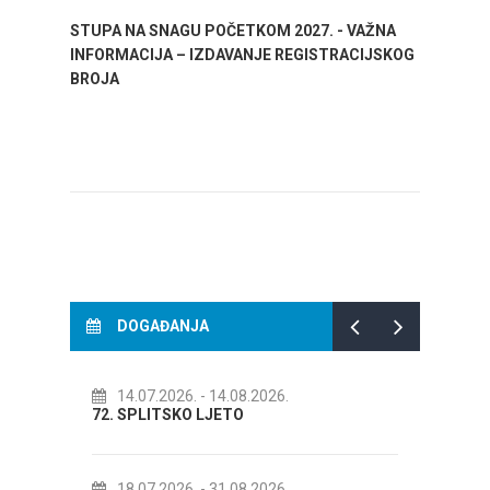
STUPA NA SNAGU POČETKOM 2027. - VAŽNA
WELCO
INFORMACIJA – IZDAVANJE REGISTRACIJSKOG
Your go
BROJA
Dalmat
DOGAĐANJA
14.07.2026.
- 14.08.2026.
01.
ITA
72. SPLITSKO LJETO
Kreati
KOLOV
18.07.2026.
- 31.08.2026.