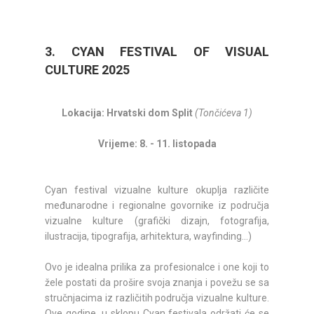
3. CYAN FESTIVAL OF VISUAL
CULTURE 2025
Lokacija: Hrvatski dom Split
(Tončićeva 1)
Vrijeme: 8. - 11. listopada
Cyan festival vizualne kulture okuplja različite
međunarodne i regionalne govornike iz područja
vizualne kulture (grafički dizajn, fotografija,
ilustracija, tipografija, arhitektura, wayfinding...)
Ovo je idealna prilika za profesionalce i one koji to
žele postati da prošire svoja znanja i povežu se sa
stručnjacima iz različitih područja vizualne kulture.
Ove godine, u sklopu Cyan festivala održati će se