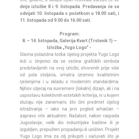
dvije izložbe 8 i 9. listopada
.
Predavanja će se
odvijati 10. listopada s početkom u 18.00 sati, i
11. listopada od 9.00 do 16.00 sati.
Program:
8. – 14. listopada, Galerija Kvart (Trstenik 1) —
Izložba „Yugo Logo“ -
Glavna polazišna točka cijelog projekta Yugo Logo
leži u činjenici da se većina grafičkih simbola
predstavljenih na ovoj izložbi, stvorenih prije više
od pola stoljeća, smatra iznimno kvalitetnim
rješenjima i u skladu s modernim standardima.
Njihov utjecaj na suvremeni (lokalni) dizajn, ali i na
uspostavu kolektivnih estetskih kriterija, ni u kojem
slučaju nije zanemariv, što čini predmet cijelog
istraživanja – iako na prvi pogled arhaičan –
zapravo vrlo aktualnim. Nažalost, nakon raspada
Jugoslavije, velik dio industrijske baštine ili je
izgubljen, prepušten propadanju ili uništen. Projekt
Yugo Logo ima za cilj prikupiti i sačuvati što je