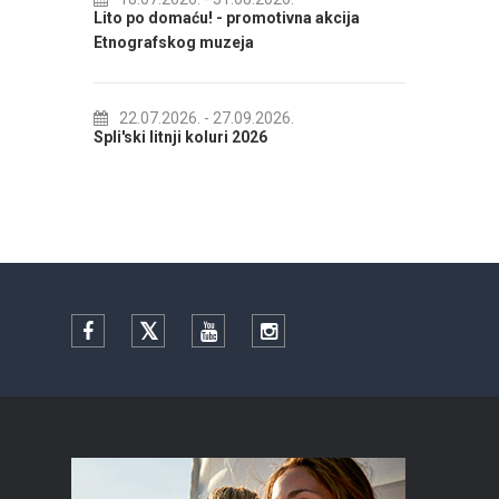
 2026
Lito po domaću! - promotivna akcija
01.
Etnografskog muzeja
IZLOŽ
22.07.2026.
- 27.09.2026.
01.
Spli'ski litnji koluri 2026
Ljetna
Facebook
Twitter
YouTube
Instagram