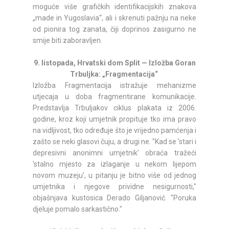
moguće više grafičkih identifikacijskih znakova
„made in Yugoslavia“, ali i skrenuti pažnju na neke
od pionira tog zanata, čiji doprinos zasigurno ne
smije biti zaboravljen.
9. listopada, Hrvatski dom Split — Izložba Goran
Trbuljka: „Fragmentacija“
Izložba Fragmentacija istražuje mehanizme
utjecaja u doba fragmentirane komunikacije.
Predstavlja Trbuljakov ciklus plakata iz 2006.
godine, kroz koji umjetnik propituje tko ima pravo
na vidljivost, tko određuje što je vrijedno pamćenja i
zašto se neki glasovi čuju, a drugi ne. "Kad se 'stari i
depresivni anonimni umjetnik' obraća tražeći
'stalno mjesto za izlaganje u nekom lijepom
novom muzeju', u pitanju je bitno više od jednog
umjetnika i njegove prividne nesigurnosti,"
objašnjava kustosica Derado Giljanović. "Poruka
djeluje pomalo sarkastično."