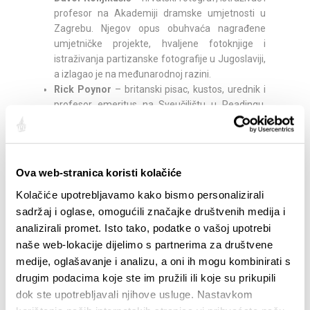
profesor na Akademiji dramske umjetnosti u
Zagrebu. Njegov opus obuhvaća nagrađene
umjetničke projekte, hvaljene fotoknjige i
istraživanja partizanske fotografije u Jugoslaviji,
a izlagao je na međunarodnoj razini.
Rick Poynor
– britanski pisac, kustos, urednik i
profesor emeritus na Sveučilištu u Readingu.
Osnivač časopisa Eye i suosnivač platforme
Design Observer, smatra se jednim od vodećih
kritičkih glasova u području dizajna i autorom
brojnih utjecajnih knjiga o vizualnoj kulturi.
Ova web-stranica koristi kolačiće
Kelly Anna
– londonska umjetnica, ilustratorica i
Kolačiće upotrebljavamo kako bismo personalizirali
dizajnerica, poznata po siluetama koje
sadržaj i oglase, omogućili značajke društvenih medija i
naglašavaju pokret, sport i vitalnost. Od
oslikavanja murala i nogometnih igrališta do
analizirali promet. Isto tako, podatke o vašoj upotrebi
dizajniranja tenisica i vlastite nijanse boje u
naše web-lokacije dijelimo s partnerima za društvene
suradnji s LeFranc Bourgeois, njezin je rad
medije, oglašavanje i analizu, a oni ih mogu kombinirati s
snažan i raznolik. Suradivala je s globalnim
drugim podacima koje ste im pružili ili koje su prikupili
ikonama poput Nikea, BMW-a, NFL-a i Penguina,
dok ste upotrebljavali njihove usluge. Nastavkom
a njezine printeve posjeduju Beyoncé i Justin