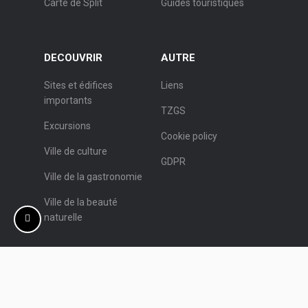
Carte de Split
Guides touristiques
DECOUVRIR
AUTRE
Sites et édifices
Liens
importants
TZGS
Excursions
Cookie policy
Ville de culture
GDPR
Ville de la gastronomie
Ville de la beauté
naturelle
© Office de Tourisme de Split.
Programmation:
Nove vibracije