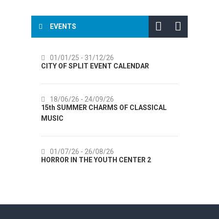
EVENTS
01/01/25
- 31/12/26
14/07
CITY OF SPLIT EVENT CALENDAR
72th SP
18/06/26
- 24/09/26
18/07
15th SUMMER CHARMS OF CLASSICAL
Lito po 
MUSIC
Etnogra
01/07/26
- 26/08/26
22/07
HORROR IN THE YOUTH CENTER 2
Summer c