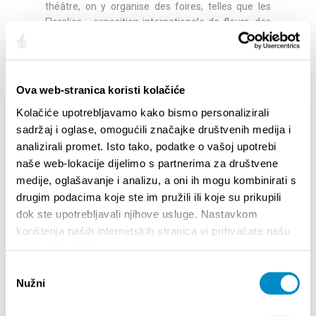
théâtre, on y organise des foires, telles que les
Floralies - exposition internationale de fleurs, des
événements gastronomiques et œnologiques, et
bien d’autres manifestations culturelles et de vie
sociale. La salle centrale, principale voie de
communication entre le Quai et le Péristyle, est un
Ova web-stranica koristi kolačiće
lieu où l’on peut acheter d’intéressants souvenirs,
Kolačiće upotrebljavamo kako bismo personalizirali
alors que les autres salles de cet immense espace
sadržaj i oglase, omogućili značajke društvenih medija i
sont ouvertes à la visite comme l’un des plus
analizirali promet. Isto tako, podatke o vašoj upotrebi
intéressantes attractions de Split, souvent avec le
Péristyle un des synonyme du Palais de Dioclétien.
naše web-lokacije dijelimo s partnerima za društvene
medije, oglašavanje i analizu, a oni ih mogu kombinirati s
drugim podacima koje ste im pružili ili koje su prikupili
Partager:
dok ste upotrebljavali njihove usluge. Nastavkom
korištenja naših internetskih stranica vi prihvaćate našu
upotrebu kolačića.
Odabir
SAILLANTS
Nužni
pristanka