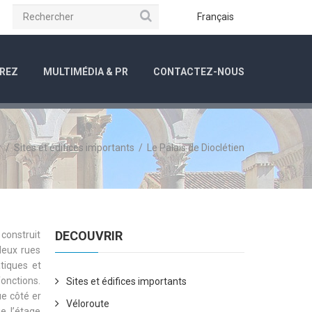
Rechercher
be
Instagram
Français
REZ
MULTIMÉDIA & PR
CONTACTEZ-NOUS
r
/
Sites et édifices importants
/
Le Palais de Dioclétien
DECOUVRIR
 construit
deux rues
tiques et
fonctions.
Sites et édifices importants
ue côté er
Véloroute
e l’étage