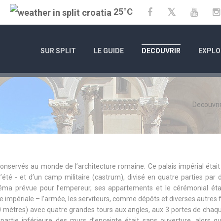
25°C
Twitter
Facebook
YouTu
SUR SPLIT
LE GUIDE
DECOUVRIR
EXPLO
Decouvri
 conservés au monde de l’architecture romaine. Ce palais impérial était
té - et d’un camp militaire (castrum), divisé en quatre parties par 
chéma prévue pour l’empereur, ses appartements et le cérémonial éta
arde impériale – l’armée, les serviteurs, comme dépôts et diverses autres 
0 mètres) avec quatre grandes tours aux angles, aux 3 portes de chaq
artie inférieure des murs d’enceinte était sans ouverture, alors qu