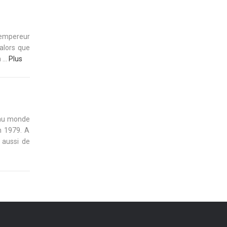
’empereur
 alors que
...
Plus
 au monde
n 1979. A
 aussi de