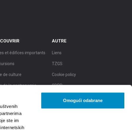
COUVRIR
AUTRE
es et édifices importants
Liens
cursions
TZGS
le de culture
Cookie policy
le de la gastronomie
GDPR
le de la beauté naturelle
Omogući odabrane
ruštvenih
 partnerima
oje ste im
 internetskih