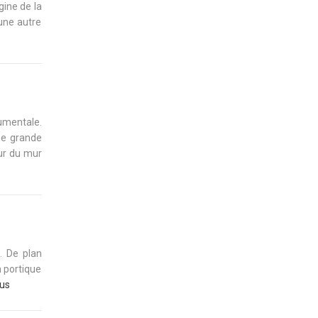
gine de la
une autre
numentale.
ne grande
eur du mur
. De plan
n portique
lus