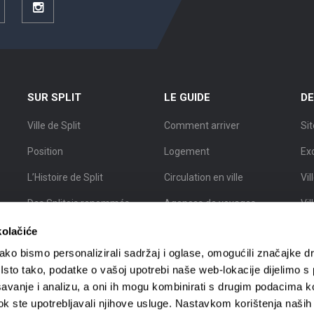
ouTube
Instagram
SUR SPLIT
LE GUIDE
DE
Ville de Split
Comment arriver
Sit
Position
Logement
Ex
L’Histoire de Split
Circulation en ville
Vil
Des Splitois renommés
Agences de voyages
Vil
Carte de Split
Guides touristiques
Vil
kolačiće
ko bismo personalizirali sadržaj i oglase, omogućili značajke d
. Isto tako, podatke o vašoj upotrebi naše web-lokacije dijelimo s
avanje i analizu, a oni ih mogu kombinirati s drugim podacima k
i dok ste upotrebljavali njihove usluge. Nastavkom korištenja naših