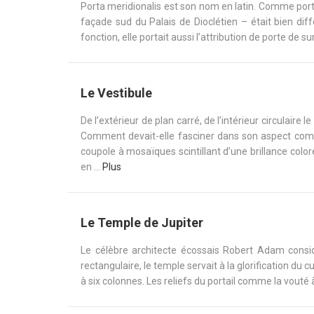
Porta meridionalis est son nom en latin. Comme porte
façade sud du Palais de Dioclétien – était bien di
fonction, elle portait aussi l’attribution de porte de s
Le Vestibule
De l’extérieur de plan carré, de l’intérieur circulair
Comment devait-elle fasciner dans son aspect compl
coupole à mosaïques scintillant d’une brillance col
en ...
Plus
Le Temple de Jupiter
Le célèbre architecte écossais Robert Adam cons
rectangulaire, le temple servait à la glorification du 
à six colonnes. Les reliefs du portail comme la vouté 