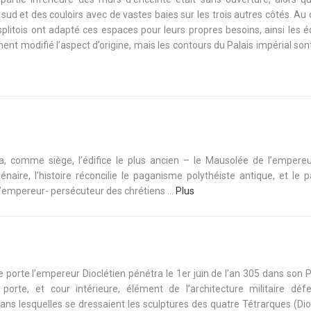
ud et des couloirs avec de vastes baies sur les trois autres côtés. Au
s splitois ont adapté ces espaces pour leurs propres besoins, ainsi les é
ment modifié l’aspect d’origine, mais les contours du Palais impérial son
a, comme siège, l’édifice le plus ancien – le Mausolée de l’empere
lénaire, l’histoire réconcilie le paganisme polythéiste antique, et le 
’empereur- persécuteur des chrétiens ...
Plus
 porte l’empereur Dioclétien pénétra le 1er juin de l’an 305 dans son Pa
orte, et cour intérieure, élément de l’architecture militaire défe
s lesquelles se dressaient les sculptures des quatre Tétrarques (Diocl