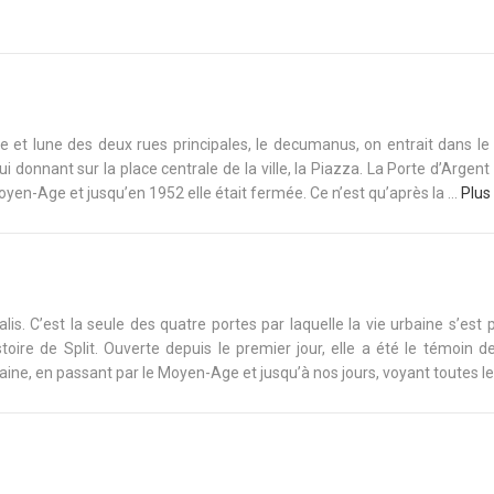
CIT
15
te et lune des deux rues principales, le decumanus, on entrait dans le
CLA
ui donnant sur la place centrale de la ville, la Piazza. La Porte d’Argent 
yen-Age et jusqu’en 1952 elle était fermée. Ce n’est qu’après la ...
Plus
HOR
alis. C’est la seule des quatre portes par laquelle la vie urbaine s’est 
stoire de Split. Ouverte depuis le premier jour, elle a été le témoin d
ne, en passant par le Moyen-Age et jusqu’à nos jours, voyant toutes les