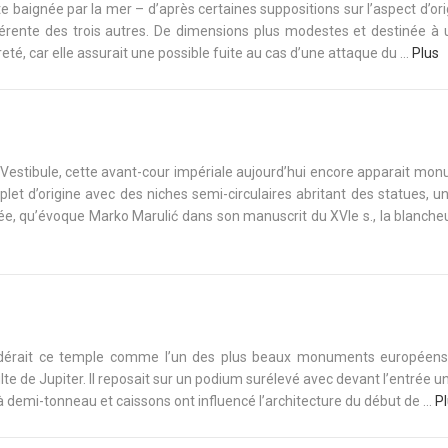
 baignée par la mer – d’après certaines suppositions sur l’aspect d’ori
fférente des trois autres. De dimensions plus modestes et destinée à 
ureté, car elle assurait une possible fuite au cas d’une attaque du ...
Plus
e le Vestibule, cette avant-cour impériale aujourd’hui encore apparait mo
et d’origine avec des niches semi-circulaires abritant des statues, u
orée, qu’évoque Marko Marulić dans son manuscrit du XVIe s., la blanch
idérait ce temple comme l’un des plus beaux monuments européens
culte de Jupiter. Il reposait sur un podium surélevé avec devant l’entrée u
à demi-tonneau et caissons ont influencé l’architecture du début de ...
P