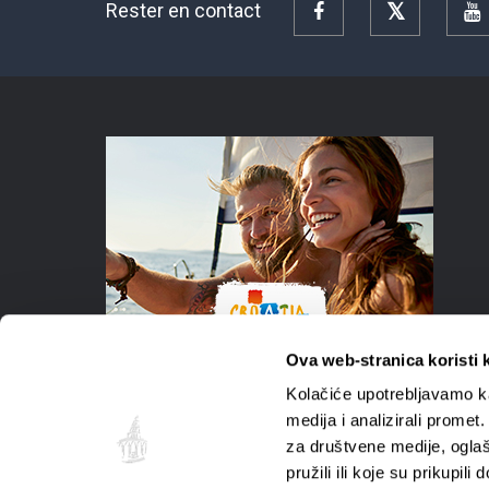
Rester en contact
Facebook
Twitter
Y
Ova web-stranica koristi 
Kolačiće upotrebljavamo ka
medija i analizirali promet
za društvene medije, oglaš
pružili ili koje su prikupil