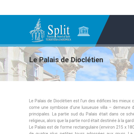
Le Palais de Dioclétien
Le Palais de Dioclétien est l’un des édifices les mieux
come une symbiose d’une luxueuse villa – demeure d’é
principales. La partie sud du Palais était dans ce s
religieux, alors que la partie nord était destinée à la g
Le Palais est de forme rectangulaire (environ 215 x 18
de quatre plus petites tours adossées aux murs. La p