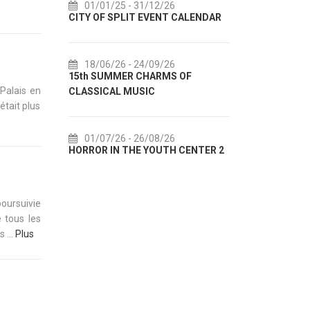
01/01/25
- 31/12/26
14/07/26
- 14/08/26
Y OF SPLIT EVENT CALENDAR
72th SPLIT SUMMER FESTIVA
18/06/26
- 24/09/26
18/07/26
- 31/08/26
th SUMMER CHARMS OF
Lito po domaću! - promotivna
 Palais en
SSICAL MUSIC
akcija Etnografskog muzeja
était plus
01/07/26
- 26/08/26
22/07/26
- 27/09/26
ROR IN THE YOUTH CENTER 2
Summer colours of Split 2026
poursuivie
e tous les
 ...
Plus