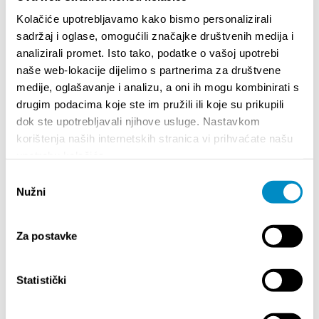
hip-hopa pripremaju poseban Božićni koncert u
Kolačiće upotrebljavamo kako bismo personalizirali
klubu Porat. Pridružite nam se u slavlju uz bend koji
je obilježio generacije!
sadržaj i oglase, omogućili značajke društvenih medija i
Ulaznice:
https://shop.adriaticket.com
analizirali promet. Isto tako, podatke o vašoj upotrebi
naše web-lokacije dijelimo s partnerima za društvene
medije, oglašavanje i analizu, a oni ih mogu kombinirati s
Podijelite:
drugim podacima koje ste im pružili ili koje su prikupili
dok ste upotrebljavali njihove usluge. Nastavkom
korištenja naših internetskih stranica vi prihvaćate našu
upotrebu kolačića.
ISTAKNUTO
Odabir
Nužni
pristanka
Za postavke
Statistički