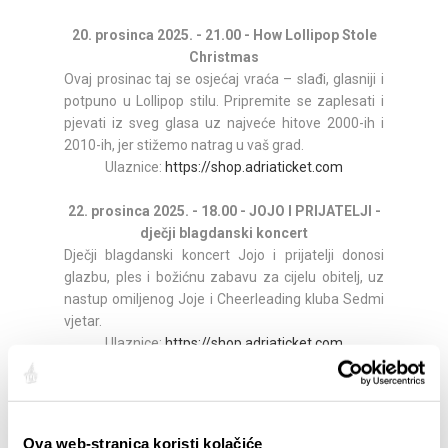
20. prosinca 2025. - 21.00 - How Lollipop Stole
Christmas
Ovaj prosinac taj se osjećaj vraća – slađi, glasniji i
potpuno u Lollipop stilu. Pripremite se zaplesati i
pjevati iz sveg glasa uz najveće hitove 2000-ih i
2010-ih, jer stižemo natrag u vaš grad.
Ulaznice:
https://shop.adriaticket.com
22. prosinca 2025. - 18.00 - JOJO I PRIJATELJI -
dječji blagdanski koncert
Dječji blagdanski koncert Jojo i prijatelji donosi
glazbu, ples i božićnu zabavu za cijelu obitelj, uz
nastup omiljenog Joje i Cheerleading kluba Sedmi
vjetar.
Ulaznice:
https://shop.adriaticket.com
25. studenog 2025. - 21.00 - TBF - BOŽIĆNI
KONCERT
Splitska grupa The Beat Fleet, legende domaćeg
Ova web-stranica koristi kolačiće