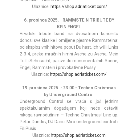
Ulaznice:
https://shop.adriaticket.com/
6. prosinca 2025. - RAMMSTEIN TRIBUTE BY
KEIN ENGEL
Hrvatski tribute band na dvosatnom koncertu
donosi sve klasike i omiljene pjesme Rammsteina:
od eksplozivnih hitova poput Du hast, Ich will i Links
2-3-4, preko mračnih himni Asche zu Asche, Mein
Teil i Sehnsucht, pa sve do monumentalnih Sonne,
Engel, Rammstein i provokativne Pussy.
Ulaznice:
https://shop.adriaticket.com/
19. prosinca 2025. - 23.00 - Techno Christmas
by Underground Control
Underground Control se vraća s još jednim
spektakularnim događajem koji neće ostaviti
nikoga ravnodušnim – Techno Christmas! Line up:
Petar Dundov, DJ Dario, Miro underground control i
Fili Pusis
Ulaznice:
https://shop.adriaticket.com