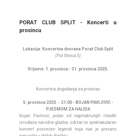
PORAT CLUB SPLIT - Koncerti u
prosincu
Lokacija: Koncertna dvorana Porat Club Split
(Put Stinica 5)
Vrijeme: 1. prosinca - 31. prosinca 2025.
Koncertna događanja za prosinac
5. prosinca 2025. - 21.00 - BOJAN PAVLOVIĆ -
PJESMOM ZA HALIDA
Bojan Pavlović, jedan od najistaknutijih mladih
izvođača narodne glazbe, održat će spektakularan
koncert posvećen legendi koja nas je prerano
napustila – Halidu Bešliću.