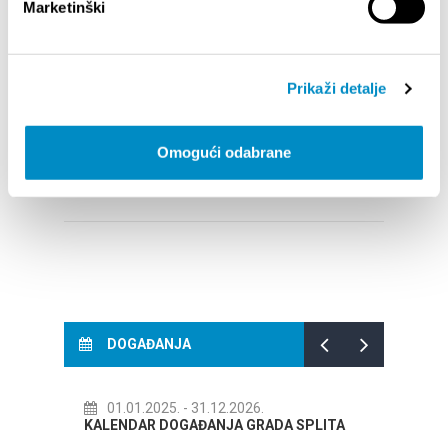
Marketinški
STUPA NA SNAGU POČETKOM 2027. - VAŽNA
WELCO
Prikaži detalje
INFORMACIJA – IZDAVANJE REGISTRACIJSKOG
Your go
BROJA
Dalmat
Omogući odabrane
DOGAĐANJA
025.
- 31.12.2026.
14.07.2026.
- 14.08.2026.
 DOGAĐANJA GRADA SPLITA
72. SPLITSKO LJETO