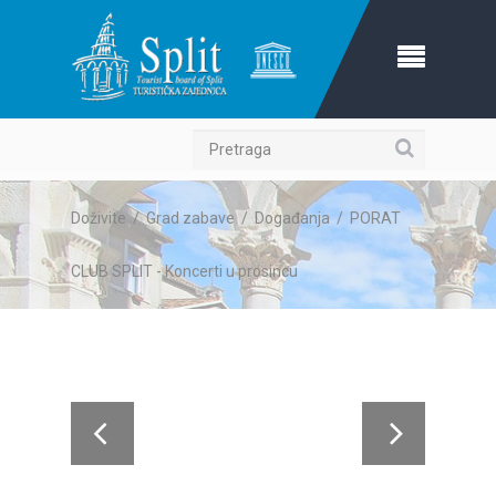
Pretraga
Doživite
/
Grad zabave
/
Događanja
/
PORAT
CLUB SPLIT - Koncerti u prosincu