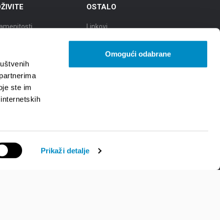
ŽIVITE
OSTALO
amenitosti
Linkovi
eti
TZGS
Omogući odabrane
ad kulture
Cookie policy
ruštvenih
 partnerima
ad gastronomije
Zaštita osobnih podataka -
oje ste im
GDPR
 internetskih
d prirodnih ljepota
Prikaži detalje
Programiranje:
Nove vibracije