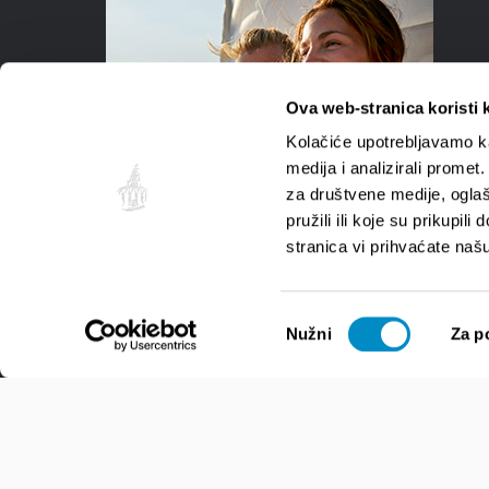
Ova web-stranica koristi 
Kolačiće upotrebljavamo ka
medija i analizirali promet
za društvene medije, oglaš
pružili ili koje su prikupil
stranica vi prihvaćate naš
Odabir
Nužni
Za p
pristanka
© Turistička zajednica grada Splita.