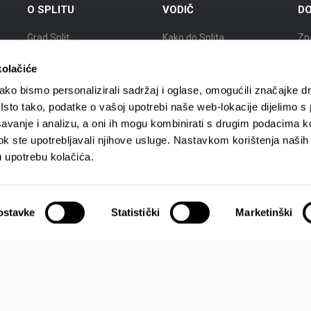
O SPLITU
VODIČ
DO
Grad Split
Kako do Splita
Zn
Položaj
Smještaj
Izl
kolačiće
Kratka povijest
Mobilnost
Gr
ko bismo personalizirali sadržaj i oglase, omogućili značajke d
. Isto tako, podatke o vašoj upotrebi naše web-lokacije dijelimo s
Znameniti Splićani
Turističke agencije
Gr
avanje i analizu, a oni ih mogu kombinirati s drugim podacima k
i dok ste upotrebljavali njihove usluge. Nastavkom korištenja naših
Interaktivna karta Splita
Turistički vodiči
Gra
u upotrebu kolačića.
ostavke
Statistički
Marketinški