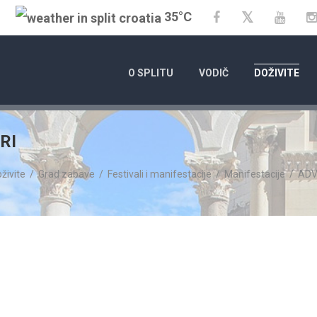
35°C
Twitter
Facebook
YouT
O SPLITU
VODIČ
DOŽIVITE
RI
živite
/
Grad zabave
/
Festivali i manifestacije
/
Manifestacije
/
ADV