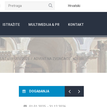
Pretraga
ube
Instagram
Hrvatski
ISTRAŽITE
MULTIMEDIJA & PR
KONTAKT
ENT U SPLITU 2025
/
ADVENT NA ZVONČACU - KOLURI
DOGAĐANJA
01.01.2025.
- 31.12.2026.
14.07.2026.
- 14