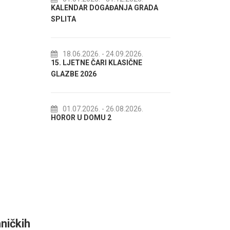
KALENDAR DOGAĐANJA GRADA
72. SPLITSKO LJE
SPLITA
18.07.2026.
- 31
Lito po domaću! -
18.06.2026.
- 24.09.2026.
15. LJETNE ČARI KLASIČNE
akcija Etnografsk
GLAZBE 2026
22.07.2026.
- 27
Spli'ski litnji kolur
01.07.2026.
- 26.08.2026.
HOROR U DOMU 2
ničkih