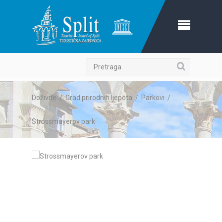
Pretraga
Doživite
/
Grad prirodnih ljepota
/
Parkovi
/
Strossmayerov park