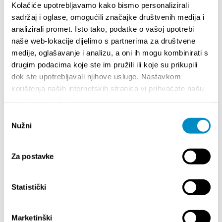
Kolačiće upotrebljavamo kako bismo personalizirali
sadržaj i oglase, omogućili značajke društvenih medija i
STUPA NA SNAGU POČETKOM 2027. - VAŽNA
WELCO
analizirali promet. Isto tako, podatke o vašoj upotrebi
INFORMACIJA – IZDAVANJE REGISTRACIJSKOG
Your go
naše web-lokacije dijelimo s partnerima za društvene
BROJA
Dalmat
medije, oglašavanje i analizu, a oni ih mogu kombinirati s
drugim podacima koje ste im pružili ili koje su prikupili
dok ste upotrebljavali njihove usluge. Nastavkom
korištenja naših internetskih stranica vi prihvaćate našu
upotrebu kolačića.
Odabir
Nužni
pristanka
DOGAĐANJA
Za postavke
.2025.
- 31.12.2026.
14.07.2026.
- 14.08.2026.
Statistički
R DOGAĐANJA GRADA SPLITA
72. SPLITSKO LJETO
Marketinški