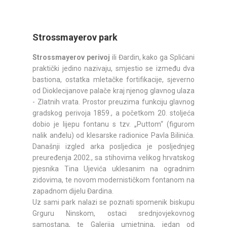
Strossmayerov park
Strossmayerov perivoj
ili Đardin, kako ga Splićani
praktički jedino nazivaju, smjestio se između dva
bastiona, ostatka mletačke fortifikacije, sjeverno
od Dioklecijanove palače kraj njenog glavnog ulaza
- Zlatnih vrata. Prostor preuzima funkciju glavnog
gradskog perivoja 1859., a početkom 20. stoljeća
dobio je lijepu fontanu s tzv. „Puttom“ (figurom
nalik anđelu) od klesarske radionice Pavla Bilinića.
Današnji izgled arka posljedica je posljednjeg
preuređenja 2002., sa stihovima velikog hrvatskog
pjesnika Tina Ujevića uklesanim na ogradnim
zidovima, te novom modernističkom fontanom na
zapadnom dijelu Đardina.
Uz sami park nalazi se poznati spomenik biskupu
Grguru Ninskom, ostaci srednjovjekovnog
samostana, te Galerija umjetnina, jedan od