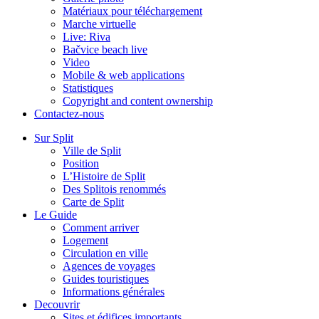
Matériaux pour téléchargement
Marche virtuelle
Live: Riva
Bačvice beach live
Video
Mobile & web applications
Statistiques
Copyright and content ownership
Contactez-nous
Sur Split
Ville de Split
Position
L’Histoire de Split
Des Splitois renommés
Carte de Split
Le Guide
Comment arriver
Logement
Circulation en ville
Agences de voyages
Guides touristiques
Informations générales
Decouvrir
Sites et édifices importants