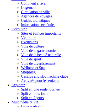
Comment arriver
Logement
Circulation en ville
Agences de voyages
Guides touristiques
Informations générales
Decouvrir
Sites et édifices importants
Véloroute
Excursions
Ville de culture
Ville de la gastronomie
Ville de la beauté naturelle
Ville de sport
Ville de divertissement
Wellness et Spa
Shopping
Casinos and slot machine clubs
Activités pour les enfants
Explorez
Split en une seule journée
Split en trois jours
Split en 7 jours
Multimédia & PR
Galerie photo