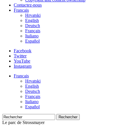
Contactez-nous
Français
Hrvatski
English
Deutsch
Français
Italiano
Español
Facebook
Twitter
YouTube
Instagram
Français
Hrvatski
English
Deutsch
Français
Italiano
Español
Rechercher
Le parc de Strossmayer