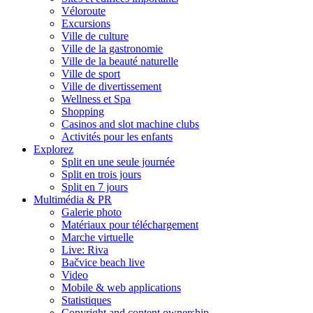
Véloroute
Excursions
Ville de culture
Ville de la gastronomie
Ville de la beauté naturelle
Ville de sport
Ville de divertissement
Wellness et Spa
Shopping
Casinos and slot machine clubs
Activités pour les enfants
Explorez
Split en une seule journée
Split en trois jours
Split en 7 jours
Multimédia & PR
Galerie photo
Matériaux pour téléchargement
Marche virtuelle
Live: Riva
Bačvice beach live
Video
Mobile & web applications
Statistiques
Copyright and content ownership