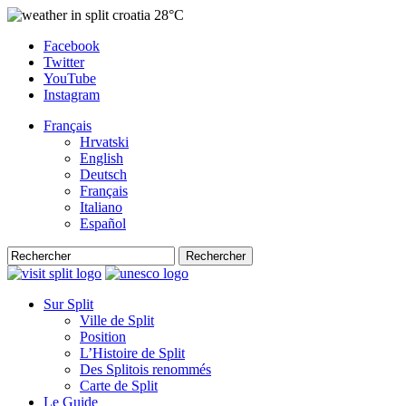
28°C
Facebook
Twitter
YouTube
Instagram
Français
Hrvatski
English
Deutsch
Français
Italiano
Español
Rechercher
Sur Split
Ville de Split
Position
L’Histoire de Split
Des Splitois renommés
Carte de Split
Le Guide