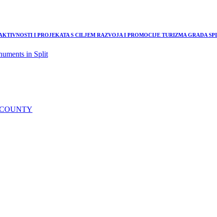
TIVNOSTI I PROJEKATA S CILJEM RAZVOJA I PROMOCIJE TURIZMA GRADA SPLI