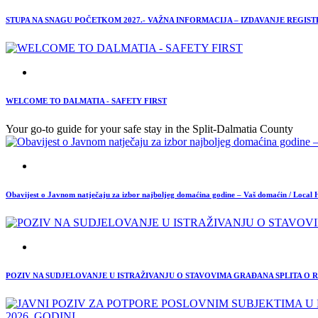
STUPA NA SNAGU POČETKOM 2027.- VAŽNA INFORMACIJA – IZDAVANJE REGIS
WELCOME TO DALMATIA - SAFETY FIRST
Your go-to guide for your safe stay in the Split-Dalmatia County
Obavijest o Javnom natječaju za izbor najboljeg domaćina godine – Vaš domaćin / Local 
POZIV NA SUDJELOVANJE U ISTRAŽIVANJU O STAVOVIMA GRAĐANA SPLITA O