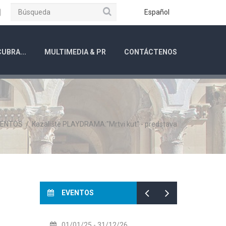
Búsqueda
ube
Instagram
Español
UBRA...
MULTIMEDIA & PR
CONTÁCTENOS
VENTOS
/
Kazalište PLAYDRAMA:"Mrtvi kut" - predstava
EVENTOS
01/01/25
- 31/12/26
14/07/2