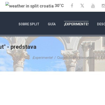
30°C
Twitter
Facebook
YouT
SOBRE SPLIT
GUÍA
¡EXPERIMENTE!
DESC
t" - predstava
¡Experimente!
/
Ciudad de entretenimiento
/
E