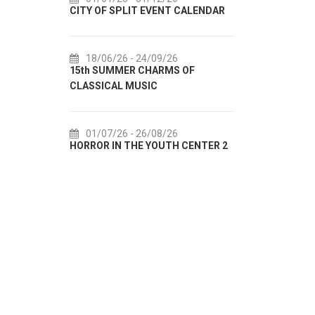
CITY OF SPLIT EVENT CALENDAR
72th SPLI
18/06/26
- 24/09/26
18/07/2
15th SUMMER CHARMS OF
Lito po do
CLASSICAL MUSIC
akcija Etn
01/07/26
- 26/08/26
22/07/2
HORROR IN THE YOUTH CENTER 2
Summer col