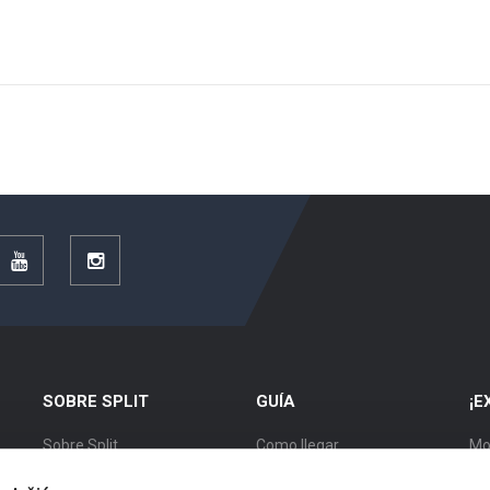
r
YouTube
Instagram
SOBRE SPLIT
GUÍA
¡E
Sobre Split
Como llegar
Mo
Posición
Alojamiento
Ex