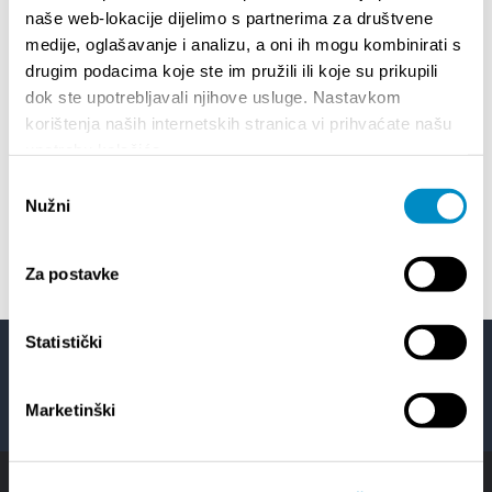
CITY OF SPLIT EVENT CALENDAR
72th 
naše web-lokacije dijelimo s partnerima za društvene
medije, oglašavanje i analizu, a oni ih mogu kombinirati s
drugim podacima koje ste im pružili ili koje su prikupili
18/06/26
- 24/09/26
18
dok ste upotrebljavali njihove usluge. Nastavkom
15th SUMMER CHARMS OF CLASSICAL
Lito p
korištenja naših internetskih stranica vi prihvaćate našu
MUSIC
Etnog
upotrebu kolačića.
Odabir
01/07/26
- 26/08/26
22
Nužni
pristanka
HORROR IN THE YOUTH CENTER 2
Summer
Za postavke
Statistički
Facebook
Twitter
YouTube
Instagram
Marketinški