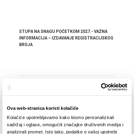
STUPA NA SNAGU POČETKOM 2027.- VAŽNA
WELCO
INFORMACIJA – IZDAVANJE REGISTRACIJSKOG
Your go
BROJA
Dalmat
Ova web-stranica koristi kolačiće
EVENTOS
Kolačiće upotrebljavamo kako bismo personalizirali
sadržaj i oglase, omogućili značajke društvenih medija i
01/01/25
- 31/12/26
14
analizirali promet. Isto tako, podatke o vašoj upotrebi