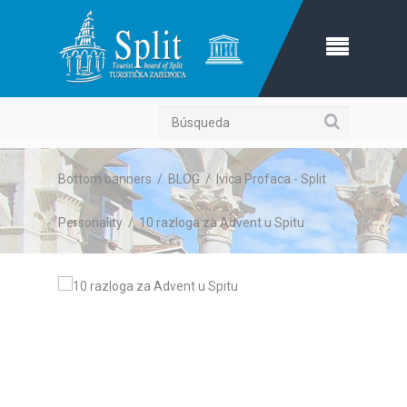
Búsqueda
Bottom banners
/
BLOG
/
Ivica Profaca - Split
Personality
/
10 razloga za Advent u Spitu