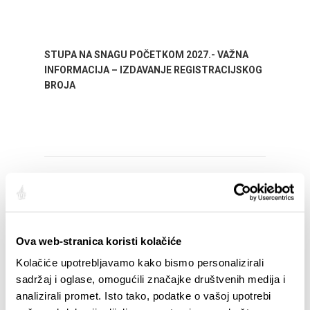
STUPA NA SNAGU POČETKOM 2027.- VAŽNA
WELCO
INFORMACIJA – IZDAVANJE REGISTRACIJSKOG
Your go
BROJA
Dalmat
Ova web-stranica koristi kolačiće
EVENTOS
Kolačiće upotrebljavamo kako bismo personalizirali
sadržaj i oglase, omogućili značajke društvenih medija i
01/01/25
- 31/12/26
14/
analizirali promet. Isto tako, podatke o vašoj upotrebi
CITY OF SPLIT EVENT CALENDAR
72th S