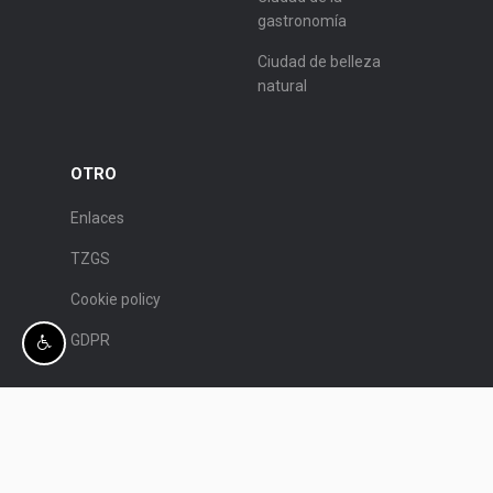
gastronomía
Ciudad de belleza
natural
OTRO
Enlaces
TZGS
Cookie policy
GDPR
© Patronato de Turismo de Split.
Programación:
Nove vibracije