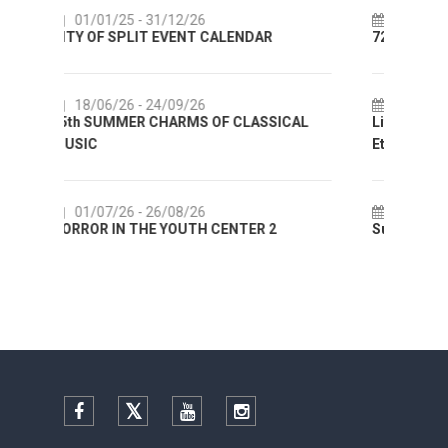
14/07/26
- 14/08/26
NDAR
72th SPLIT SUMMER FESTIVAL
18/07/26
- 31/08/26
LASSICAL
Lito po domaću! - promotivna akcija
Etnografskog muzeja
22/07/26
- 27/09/26
ER 2
Summer colours of Split 2026
Facebook
Twitter
YouTube
Instagram