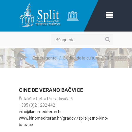
Búsqueda
¡Experimente!
/
Ciudad de la cultura
/
CINE
CINE DE VERANO BAČVICE
Šetalište Petra Preradovića 6
+385 (0)21 232 442
info@kinomediteran.hr
www.kinomediteran.hr/gradovi/split-ljetno-kino-
bacvice