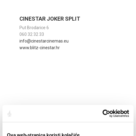
CINESTAR JOKER SPLIT
Put Brodarice 6
060 32 32 33
info@cinestarcinemas.eu
www.blitz-cinestar.hr
Ova web-stranica koristi kolačiće