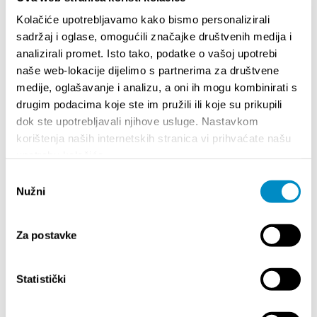
KARAMAN (EKRAN)
Kolačiće upotrebljavamo kako bismo personalizirali
Ilićev prolaz
sadržaj i oglase, omogućili značajke društvenih medija i
+385 (0)21 348 676
info@ekran.hr
analizirali promet. Isto tako, podatke o vašoj upotrebi
www.ekran.hr
naše web-lokacije dijelimo s partnerima za društvene
medije, oglašavanje i analizu, a oni ih mogu kombinirati s
drugim podacima koje ste im pružili ili koje su prikupili
dok ste upotrebljavali njihove usluge. Nastavkom
korištenja naših internetskih stranica vi prihvaćate našu
upotrebu kolačića.
Odabir
Nužni
pristanka
Za postavke
¡EXPERIMENTE!
Statistički
Monumentos