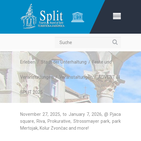
Suche
Erleben
/
Stadt der Unterhaltung
/
Feste und
Veranstaltungen
/
Veranstaltungen
/
ADVENT IN
SPLIT 2025
November 27, 2025, to January 7, 2026, @ Pjaca
square, Riva, Prokurative, Strossmayer park, park
Mertojak, Kolur Zvončac and more!