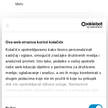
Mehr
ADVENT AT MERTOJAK
Mehr
Ova web-stranica koristi kolačiće
Kolačiće upotrebljavamo kako bismo personalizirali
ADVENT IN STOBREČ
sadržaj i oglase, omogućili značajke društvenih medija i
analizirali promet. Isto tako, podatke o vašoj upotrebi
Mehr
naše web-lokacije dijelimo s partnerima za društvene
medije, oglašavanje i analizu, a oni ih mogu kombinirati s
drugim podacima koje ste im pružili ili koje su prikupili
ADVENT IN OBROV STREET
dok ste upotrebljavali njihove usluge. Nastavkom
korištenja naših internetskih stranica vi prihvaćate našu
Mehr
upotrebu kolačića.
Odabir
Nužni