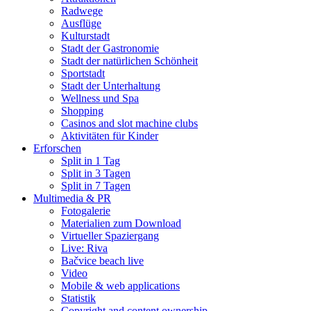
Radwege
Ausflüge
Kulturstadt
Stadt der Gastronomie
Stadt der natürlichen Schönheit
Sportstadt
Stadt der Unterhaltung
Wellness und Spa
Shopping
Casinos and slot machine clubs
Aktivitäten für Kinder
Erforschen
Split in 1 Tag
Split in 3 Tagen
Split in 7 Tagen
Multimedia & PR
Fotogalerie
Materialien zum Download
Virtueller Spaziergang
Live: Riva
Bačvice beach live
Video
Mobile & web applications
Statistik
Copyright and content ownership