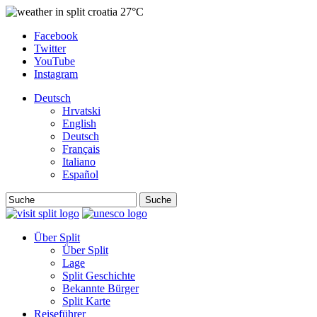
27°C
Facebook
Twitter
YouTube
Instagram
Deutsch
Hrvatski
English
Deutsch
Français
Italiano
Español
Suche
Über Split
Über Split
Lage
Split Geschichte
Bekannte Bürger
Split Karte
Reiseführer