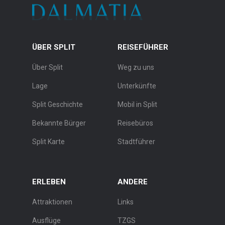
ÜBER SPLIT
REISEFÜHRER
Über Split
Weg zu uns
Lage
Unterkünfte
Split Geschichte
Mobil in Split
Bekannte Bürger
Reisebüros
Split Karte
Stadtführer
ERLEBEN
ANDERE
Attraktionen
Links
Ausflüge
TZGS