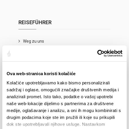
REISEFÜHRER
Weg zu uns
Unterkünfte
Mobil in Split
Reisebüros
Ova web-stranica koristi kolačiće
Stadtführer
Kolačiće upotrebljavamo kako bismo personalizirali
Allgemeine Infos
sadržaj i oglase, omogućili značajke društvenih medija i
analizirali promet. Isto tako, podatke o vašoj upotrebi
naše web-lokacije dijelimo s partnerima za društvene
medije, oglašavanje i analizu, a oni ih mogu kombinirati s
EREIGNISSE
drugim podacima koje ste im pružili ili koje su prikupili
dok ste upotrebljavali njihove usluge. Nastavkom