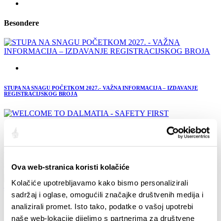
Besondere
STUPA NA SNAGU POČETKOM 2027.- VAŽNA INFORMACIJA – IZDAVANJE
REGISTRACIJSKOG BROJA
WELCOME TO DALMATIA - SAFETY FIRST
Ova web-stranica koristi kolačiće
Your go-to guide for your safe stay in the Split-Dalmatia County
Kolačiće upotrebljavamo kako bismo personalizirali
sadržaj i oglase, omogućili značajke društvenih medija i
analizirali promet. Isto tako, podatke o vašoj upotrebi
naše web-lokacije dijelimo s partnerima za društvene