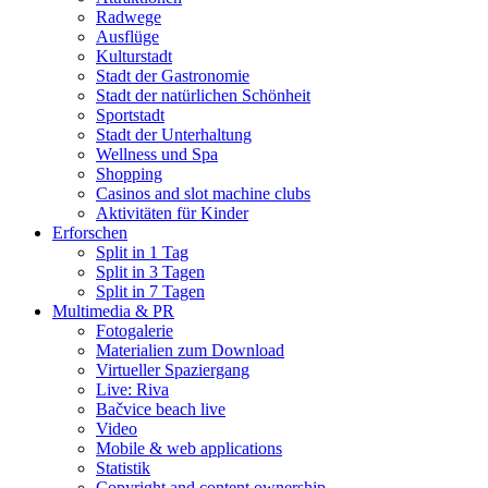
Radwege
Ausflüge
Kulturstadt
Stadt der Gastronomie
Stadt der natürlichen Schönheit
Sportstadt
Stadt der Unterhaltung
Wellness und Spa
Shopping
Casinos and slot machine clubs
Aktivitäten für Kinder
Erforschen
Split in 1 Tag
Split in 3 Tagen
Split in 7 Tagen
Multimedia & PR
Fotogalerie
Materialien zum Download
Virtueller Spaziergang
Live: Riva
Bačvice beach live
Video
Mobile & web applications
Statistik
Copyright and content ownership