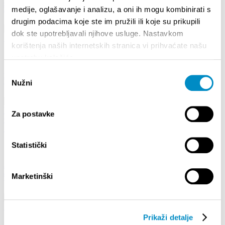
Obavijest o Javnom natječaju za izbor najboljeg domaćina godine – Vaš domaćin / Local
medije, oglašavanje i analizu, a oni ih mogu kombinirati s
Host 2026.
drugim podacima koje ste im pružili ili koje su prikupili
dok ste upotrebljavali njihove usluge. Nastavkom
korištenja naših internetskih stranica vi prihvaćate našu
upotrebu kolačića.
Odabir
POZIV NA SUDJELOVANJE U ISTRAŽIVANJU O STAVOVIMA GRAĐANA SPLITA O
RAZVOJU TURIZMA
Nužni
pristanka
Za postavke
Statistički
JAVNI POZIV ZA POTPORE POSLOVNIM SUBJEKTIMA U PROVEDBI
PROGRAMA, AKTIVNOSTI I PROJEKATA S CILJEM RAZVOJA I PROMOCIJE
Marketinški
TURIZMA GRADA SPLITA U 2026. GODINI
Prikaži detalje