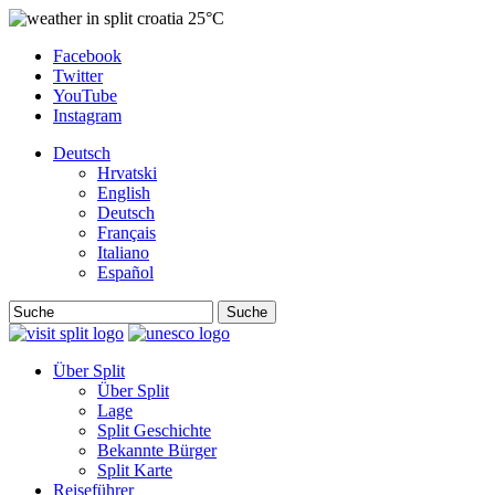
25°C
Facebook
Twitter
YouTube
Instagram
Deutsch
Hrvatski
English
Deutsch
Français
Italiano
Español
Suche
Über Split
Über Split
Lage
Split Geschichte
Bekannte Bürger
Split Karte
Reiseführer