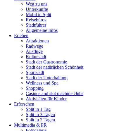
Weg zu uns
Unterkünfte
Mobil in Split
Reisebüros
Stadtführer
Allgemeine Infos
Erleben
Attraktionen
Radwege
Ausflüge
Kulturstadt
Stadt der Gastronomie
Stadt der natürlichen Schönheit
Sportstadt
Stadt der Unterhaltung
Wellness und Spa
Shopping
Casinos and slot machine clubs
Aktivitäten für Kinder
Erforschen
Split in 1 Tag
Split in 3 Tagen
Split in 7 Tagen
Multimedia & PR
Fotogalerie