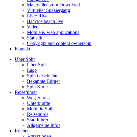
Materialien zum Download
Virtueller Spaziergang
Live: Riva
Bačvice beach live
Video
Mobile & web applications
Statistik
Copyright and content ownership
Kontakt
Über Split
Über Split
Lage
Split Geschichte
Bekannte Bürger
Split Karte
Reiseführer
Weg zu uns
Unterkünfte
Mobil in Split
Reisebüros
Stadtführer
Allgemeine Infos
Erleben
Attraktionen