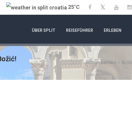
25°C
Twitter
Facebook
YouTu
ÜBER SPLIT
REISEFÜHRER
ERLEBEN
ožić!
Bottom banners
/
BLOG