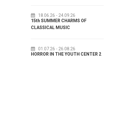
18.06.26
- 24.09.26
18.07.2
15th SUMMER CHARMS OF
Lito po do
CLASSICAL MUSIC
akcija Etn
01.07.26
- 26.08.26
22.07.2
HORROR IN THE YOUTH CENTER 2
Summer col