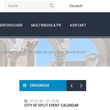
Suche
be
Instagram
Deutsch
ERFORSCHEN
MULTIMEDIA & PR
KONTAKT
/
Ivica Profaca
/
Ne dajte da nam COVID ukrade Božić!
EREIGNISSE
01.01.25
- 31.12.26
14.07.2
CITY OF SPLIT EVENT CALENDAR
72th SPLI