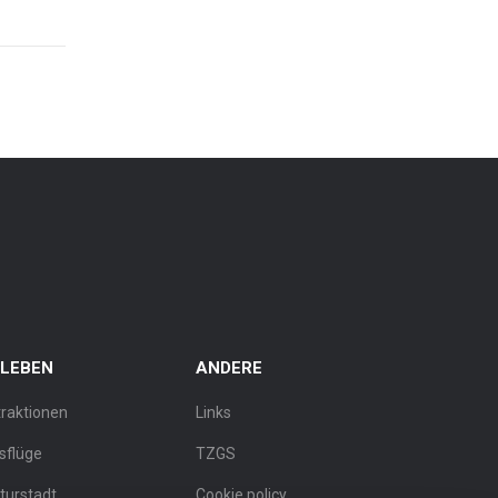
RLEBEN
ANDERE
traktionen
Links
sflüge
TZGS
lturstadt
Cookie policy