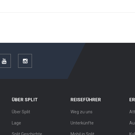
r
YouTube
Instagram
ÜBER SPLIT
REISEFÜHRER
E
Über Split
Weg zu uns
At
Lage
Unterkünfte
Au
Split Geschichte
Mobil in Split
Ku