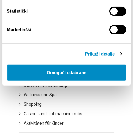
Statistički
Attraktionen
Radwege
Marketinški
Ausflüge
Kulturstadt
Prikaži detalje
Stadt der Gastronomie
Stadt der natürlichen Schönheit
Omogući odabrane
Sportstadt
Stadt der Unterhaltung
Wellness und Spa
Shopping
Casinos and slot machine clubs
Aktivitäten für Kinder