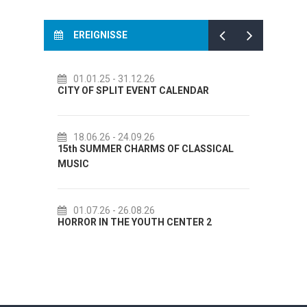
EREIGNISSE
01.01.25
- 31.12.26
14.07.26
- 14.08.26
TY OF SPLIT EVENT CALENDAR
72th SPLIT SUMMER 
18.06.26
- 24.09.26
18.07.26
- 31.08.26
5th SUMMER CHARMS OF CLASSICAL
Lito po domaću! - pro
USIC
Etnografskog muzeja
01.07.26
- 26.08.26
22.07.26
- 27.09.26
RROR IN THE YOUTH CENTER 2
Summer colours of Sp