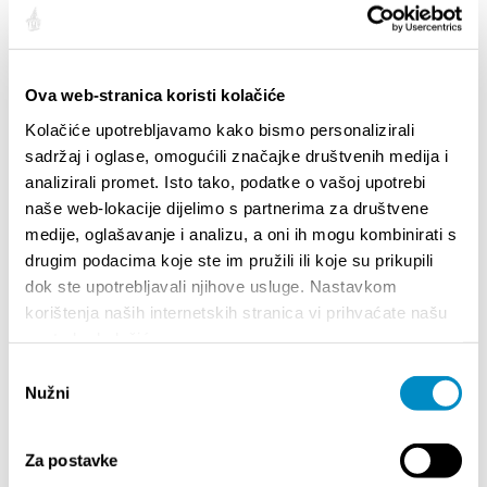
Casinos and slot machine clubs
PLATINUM CASINO SPLIT Address: Domovinskog
rata 49a Tel: 021/274 ­800 Fax: 021/274 ­820 Web:
Ova web-stranica koristi kolačiće
www.casinoplatinum.hr AUTOMAT KLUB VULKAN
Address: Dubrovačka 1 Dubrovačka 12
Kolačiće upotrebljavamo kako bismo personalizirali
Domovinskog rata 23 Obala kneza Domagoja bb
sadržaj i oglase, omogućili značajke društvenih medija i
ADMIRAL AUTOMAT KLUB 1 Address: Ulica svetog
analizirali promet. Isto tako, podatke o vašoj upotrebi
Petra starog 19 E­mail: split1@aic.hr Tel: + 385 91
naše web-lokacije dijelimo s partnerima za društvene
482 2037 + 385 21 567 268 ADMIRAL AUTOMAT
medije, oglašavanje i analizu, a oni ih mogu kombinirati s
KLUB 2 Adresa: Vukovarska 93 Email: split2@aic.hr
drugim podacima koje ste im pružili ili koje su prikupili
Tel: + 385 91 482 2216 + 385 21 567 268
dok ste upotrebljavali njihove usluge. Nastavkom
AUTOMAT ...
Mehr
korištenja naših internetskih stranica vi prihvaćate našu
upotrebu kolačića.
Odabir
<<
1
2
>>
Nužni
pristanka
Za postavke
ERLEBEN