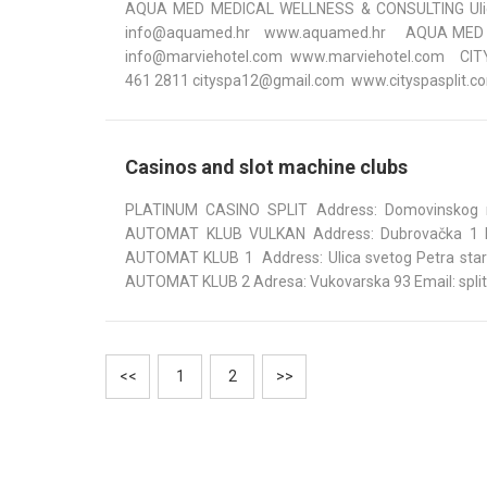
AQUA MED MEDICAL WELLNESS & CONSULTING Ulica V
info@aquamed.hr www.aquamed.hr AQUA MED MED
info@marviehotel.com www.marviehotel.com CITY SP
461 2811 cityspa12@gmail.com www.cityspasplit.c
Casinos and slot machine clubs
PLATINUM CASINO SPLIT Address: Domovinskog ra
AUTOMAT KLUB VULKAN Address: Dubrovačka 1 
AUTOMAT KLUB 1 Address: Ulica svetog Petra staro
AUTOMAT KLUB 2 Adresa: Vukovarska 93 Email: split
<<
1
2
>>