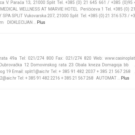
. Paraća 13, 21000 Split Tel. +385 (0) 21 645 661 / +385 (0)95
ICAL WELLNESS AT MARVIE HOTEL Peričićeva 1 Tel. +385 (0) 21
A SPLIT Vukovarska 207, 21000 Split Tel. +385 (0) 21 316 573 / +3
om DIOKLECIJAN ...
Plus
ta 49a Tel: 021/274 ­800 Fax: 021/274 ­820 Web: www.casinopla
Dubrovačka 12 Domovinskog rata 23 Obala kneza Domagoja bb
g 19 E­mail: split1@aic.hr Tel: + 385 91 482 2037 + 385 21 567 26
2@aic.hr Tel: + 385 91 482 2216 + 385 21 567 268 AUTOMAT ...
Plus