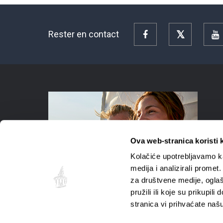
Rester en contact
Facebook
Twitter
Y
Ova web-stranica koristi 
Kolačiće upotrebljavamo ka
medija i analizirali promet
za društvene medije, oglaš
pružili ili koje su prikupil
stranica vi prihvaćate naš