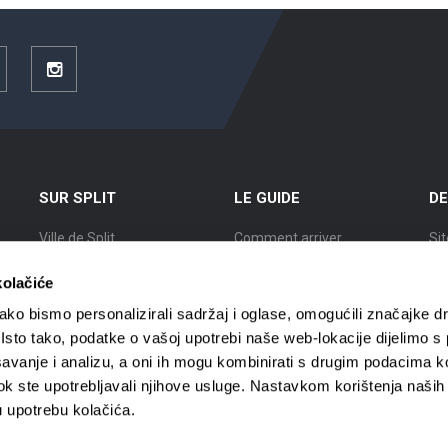
ouTube
Instagram
SUR SPLIT
LE GUIDE
DE
Ville de Split
Comment arriver
Sit
Position
Logement
Ex
kolačiće
L’Histoire de Split
Circulation en ville
Vil
ko bismo personalizirali sadržaj i oglase, omogućili značajke d
. Isto tako, podatke o vašoj upotrebi naše web-lokacije dijelimo s
Des Splitois renommés
Agences de voyages
Vil
avanje i analizu, a oni ih mogu kombinirati s drugim podacima k
i dok ste upotrebljavali njihove usluge. Nastavkom korištenja naših
Carte de Split
Guides touristiques
Vil
u upotrebu kolačića.