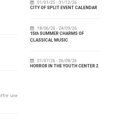
01/01/25
- 31/12/26
14/07/26
- 14
CITY OF SPLIT EVENT CALENDAR
72th SPLIT SUM
18/06/26
- 24/09/26
18/07/26
- 31
15th SUMMER CHARMS OF
Lito po domaću! 
CLASSICAL MUSIC
akcija Etnograf
01/07/26
- 26/08/26
22/07/26
- 27
HORROR IN THE YOUTH CENTER 2
Summer colours o
offre une