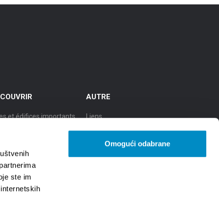
COUVRIR
AUTRE
es et édifices importants
Liens
cursions
TZGS
Omogući odabrane
le de culture
Cookie policy
ruštvenih
 partnerima
le de la gastronomie
GDPR
oje ste im
 internetskih
le de la beauté naturelle