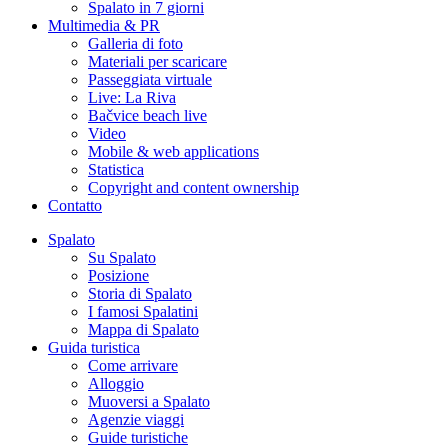
Spalato in 7 giorni
Multimedia & PR
Galleria di foto
Materiali per scaricare
Passeggiata virtuale
Live: La Riva
Bačvice beach live
Video
Mobile & web applications
Statistica
Copyright and content ownership
Contatto
Spalato
Su Spalato
Posizione
Storia di Spalato
I famosi Spalatini
Mappa di Spalato
Guida turistica
Come arrivare
Alloggio
Muoversi a Spalato
Agenzie viaggi
Guide turistiche