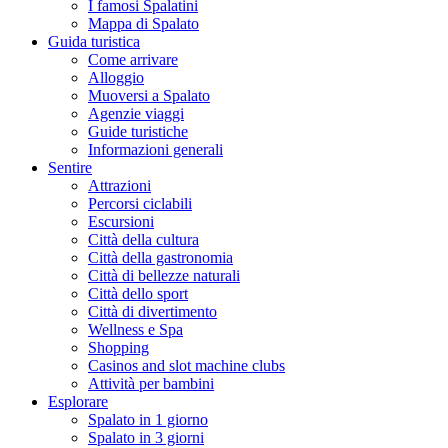
I famosi Spalatini
Mappa di Spalato
Guida turistica
Come arrivare
Alloggio
Muoversi a Spalato
Agenzie viaggi
Guide turistiche
Informazioni generali
Sentire
Attrazioni
Percorsi ciclabili
Escursioni
Città della cultura
Città della gastronomia
Città di bellezze naturali
Città dello sport
Città di divertimento
Wellness e Spa
Shopping
Casinos and slot machine clubs
Attività per bambini
Esplorare
Spalato in 1 giorno
Spalato in 3 giorni