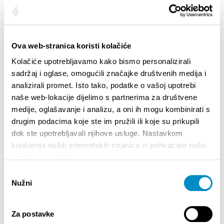
Informations about festival are available at:
https://pianoprojekt.hr/
Quota:
Ova web-stranica koristi kolačiće
Kolačiće upotrebljavamo kako bismo personalizirali
Salienti
sadržaj i oglase, omogućili značajke društvenih medija i
analizirali promet. Isto tako, podatke o vašoj upotrebi
naše web-lokacije dijelimo s partnerima za društvene
medije, oglašavanje i analizu, a oni ih mogu kombinirati s
drugim podacima koje ste im pružili ili koje su prikupili
dok ste upotrebljavali njihove usluge. Nastavkom
STUPA NA SNAGU POČETKOM 2027.- VAŽNA INFORMACIJA – IZDAVANJE
REGISTRACIJSKOG BROJA
korištenja naših internetskih stranica vi prihvaćate našu
upotrebu kolačića.
Odabir
Nužni
pristanka
WELCOME TO DALMATIA - SAFETY FIRST
Za postavke
Your go-to guide for your safe stay in the Split-Dalmatia County