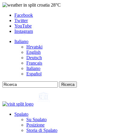
28°C
Facebook
Twitter
YouTube
Instagram
Italiano
Hrvatski
English
Deutsch
Français
Italiano
Español
Ricerca
Spalato
Su Spalato
Posizione
Storia di Spalato