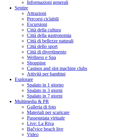
Informazioni generali
Sentire
Attrazioni
Percorsi ciclabili
Escursioni
Città della cultura
Città della gastronomia
Città di bellezze naturali
Città dello sport
Città di divertimento
Wellness e Spa
Shopping
Casinos and slot machine clubs
Attività per bambini
Esplorare
Spalato in 1 giorno
Spalato in 3 giorni
Spalato in 7 giorni
Multimedia & PR
Galleria di foto
Materiali per scaricare
Passeggiata virtuale
Live: La Riva
Bačvice beach live
Video