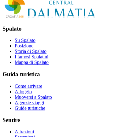
Spalato
Su Spalato
Posizione
Storia di Spalato
I famosi Spalatini
Mappa di Spalato
Guida turistica
Come arrivare
Alloggio
Muoversi a Spalato
Agenzie viaggi
Guide turistiche
Sentire
Attrazioni