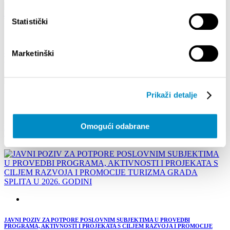
Statistički
Marketinški
Obavijest o Javnom natječaju za izbor najboljeg domaćina godine – Vaš domaćin / Local
Host 2026.
Prikaži detalje
Omogući odabrane
POZIV NA SUDJELOVANJE U ISTRAŽIVANJU O STAVOVIMA GRAĐANA SPLITA O
RAZVOJU TURIZMA
JAVNI POZIV ZA POTPORE POSLOVNIM SUBJEKTIMA U PROVEDBI
PROGRAMA, AKTIVNOSTI I PROJEKATA S CILJEM RAZVOJA I PROMOCIJE