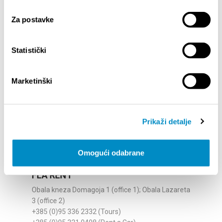
oliver@fjakatours.com;
Za postavke
oliver.nejasmic1@gmail.com
fjakatours.com
Statistički
Marketinški
Prikaži detalje
Omogući odabrane
FLA RENT
Obala kneza Domagoja 1 (office 1); Obala Lazareta
3 (office 2)
+385 (0)95 336 2332 (Tours)