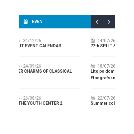
EVENTI
14/07/26
- 14/08/26
0
72th SPLIT SUMMER FESTIVAL
Cult
AUG
18/07/26
- 31/08/26
ICAL
Lito po domaću! - promotivna akcija
0
Etnografskog muzeja
EXHI
22/07/26
- 27/09/26
0
Summer colours of Split 2026
Summ