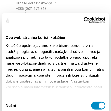
Ulica Ruđera Boškovića 15
+385 (0)21 671 348
+385 (0)99 473 7131
info@explora.hr
www.explora.hr
Ova web-stranica koristi kolačiće
Kolačiće upotrebljavamo kako bismo personalizirali
sadržaj i oglase, omogućili značajke društvenih medija i
analizirali promet. Isto tako, podatke o vašoj upotrebi
naše web-lokacije dijelimo s partnerima za društvene
medije, oglašavanje i analizu, a oni ih mogu kombinirati s
drugim podacima koje ste im pružili ili koje su prikupili
dok ste upotrebljavali njihove usluge. Nastavkom
korištenja naših internetskih stranica vi prihvaćate našu
upotrebu kolačića.
FJAKA TOURS
Odabir
Obala Hrvatskog narodnog preporoda 8
Nužni
pristanka
+385 (0)95 350 1166