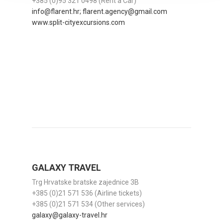
+385 (0)95 321 0498 (Rent a Car)
info@flarent.hr; flarent.agency@gmail.com
www.split-cityexcursions.com
GALAXY TRAVEL
Trg Hrvatske bratske zajednice 3B
+385 (0)21 571 536 (Airline tickets)
+385 (0)21 571 534 (Other services)
galaxy@galaxy-travel.hr